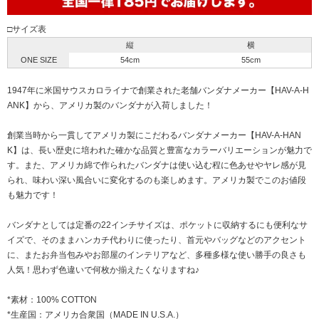
□サイズ表
縦
横
ONE SIZE
54cm
55cm
1947年に米国サウスカロライナで創業された老舗バンダナメーカー【HAV-A-H
ANK】から、アメリカ製のバンダナが入荷しました！
創業当時から一貫してアメリカ製にこだわるバンダナメーカー【HAV-A-HAN
K】は、長い歴史に培われた確かな品質と豊富なカラーバリエーションが魅力で
す。また、アメリカ綿で作られたバンダナは使い込む程に色あせやヤレ感が見
られ、味わい深い風合いに変化するのも楽しめます。アメリカ製でこのお値段
も魅力です！
バンダナとしては定番の22インチサイズは、ポケットに収納するにも便利なサ
イズで、そのままハンカチ代わりに使ったり、首元やバッグなどのアクセント
に、またお弁当包みやお部屋のインテリアなど、多種多様な使い勝手の良さも
人気！思わず色違いで何枚か揃えたくなりますね♪
*素材：100% COTTON
*生産国：アメリカ合衆国（MADE IN U.S.A.）