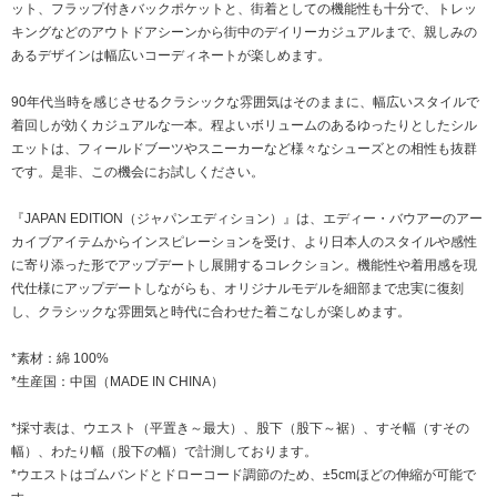
ット、フラップ付きバックポケットと、街着としての機能性も十分で、トレッ
キングなどのアウトドアシーンから街中のデイリーカジュアルまで、親しみの
あるデザインは幅広いコーディネートが楽しめます。
90年代当時を感じさせるクラシックな雰囲気はそのままに、幅広いスタイルで
着回しが効くカジュアルな一本。程よいボリュームのあるゆったりとしたシル
エットは、フィールドブーツやスニーカーなど様々なシューズとの相性も抜群
です。是非、この機会にお試しください。
『JAPAN EDITION（ジャパンエディション）』は、エディー・バウアーのアー
カイブアイテムからインスピレーションを受け、より日本人のスタイルや感性
に寄り添った形でアップデートし展開するコレクション。機能性や着用感を現
代仕様にアップデートしながらも、オリジナルモデルを細部まで忠実に復刻
し、クラシックな雰囲気と時代に合わせた着こなしが楽しめます。
*素材：綿 100%
*生産国：中国（MADE IN CHINA）
*採寸表は、ウエスト（平置き～最大）、股下（股下～裾）、すそ幅（すその
幅）、わたり幅（股下の幅）で計測しております。
*ウエストはゴムバンドとドローコード調節のため、±5cmほどの伸縮が可能で