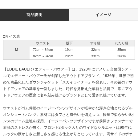
商品説明
イメージ
□サイズ表
ウエスト
股下
すそ幅
わたり幅
M
72cm～84cm
19cm
32cm
35cm
L
82cm～94cm
20cm
33cm
36cm
【EDDIE BAUER / エディー・バウアー】は、1920年にアメリカ合衆国シアト
ルでエディー・バウアー氏が創業したアウトドアブランド。1936年、世界で初
めて商品化したダウンジャケット『スカイライナー』を発表し、その後のアウ
トドアウェアの基準を一新しました。時代を見据えた革新と品質で、常にアウ
トドアウェアの歴史に名を刻み続けるブランドとして愛され続けています。
ウエストがゴム伸縮のイージーパンツデザインが軽やかな穿き心地となるプル
オンショートパンツ。素材にはタフさと風合いを備えつつ、軽量で柔らかい9オ
ンスのデニム生地を採用。イージーパンツデザインですが前開きファスナーで
着脱のストレスが無く、フロント2タック入りのワイドなシルエットは90年代
ルックの懐かしさと新しさを感じる仕上がりとなっています。両サイドのポケ