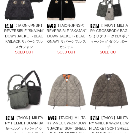
【TAION-JPNSP】
【TAION-JPNSP】
【TAION】MILITA
REVERSIBLE "SKAJAN"
REVERSIBLE "SKAJAN"
RY CROSSBODY BAG
DOWN JACKET - BLAC
DOWN JACKET - BLAC
S ミリタリー クロスボデ
K/BLACK リバーシブル
K/NAVY リバーシブル ス
ィーバッグ ダウン ポー
スカジャン
カジャン
チ
SOLD OUT
SOLD OUT
SOLD OUT
【TAION】MILITA
【TAION】MILITA
【TAION】MILITA
RY HELMET DOWN BA
RY V-NECK W-ZIP DOW
RY V-NECK W-ZIP DOW
G ヘルメットバッグ シ
N JACKET SOFT SHELL
N JACKET SOFT SHELL