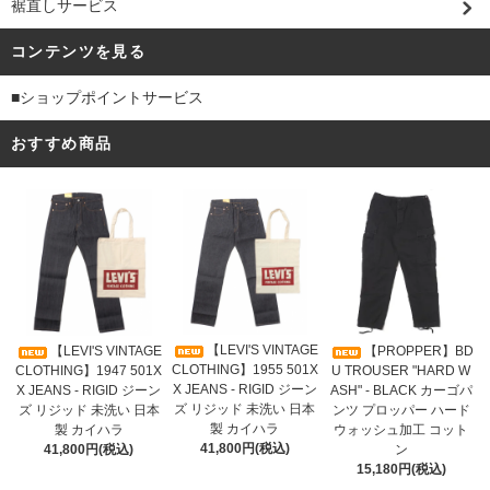
裾直しサービス
コンテンツを見る
■ショップポイントサービス
おすすめ商品
【LEVI'S VINTAGE
【LEVI'S VINTAGE
【PROPPER】BD
CLOTHING】1955 501X
CLOTHING】1947 501X
U TROUSER "HARD W
X JEANS - RIGID ジーン
X JEANS - RIGID ジーン
ASH" - BLACK カーゴパ
ズ リジッド 未洗い 日本
ズ リジッド 未洗い 日本
ンツ プロッパー ハード
製 カイハラ
製 カイハラ
ウォッシュ加工 コット
41,800円(税込)
41,800円(税込)
ン
15,180円(税込)