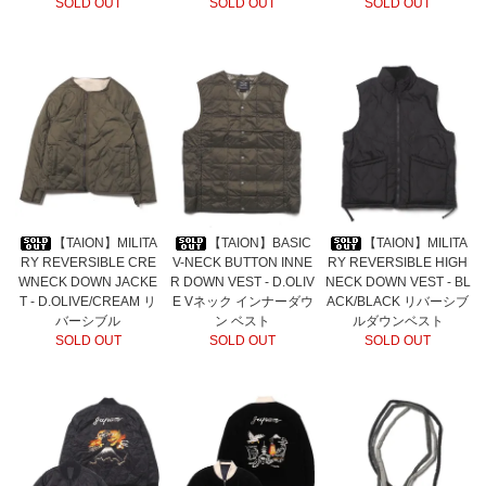
SOLD OUT
SOLD OUT
SOLD OUT
【TAION】MILITA
【TAION】BASIC
【TAION】MILITA
RY REVERSIBLE CRE
V-NECK BUTTON INNE
RY REVERSIBLE HIGH
WNECK DOWN JACKE
R DOWN VEST - D.OLIV
NECK DOWN VEST - BL
T - D.OLIVE/CREAM リ
E Vネック インナーダウ
ACK/BLACK リバーシブ
バーシブル
ン ベスト
ルダウンベスト
SOLD OUT
SOLD OUT
SOLD OUT