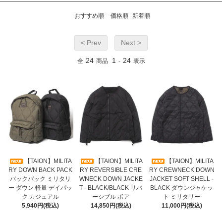
おすすめ順
価格順
新着順
< Prev
Next >
24
1
24
全
商品
-
表示
【TAION】MILITA
【TAION】MILITA
【TAION】MILITA
RY DOWN BACK PACK
RY REVERSIBLE CRE
RY CREWNECK DOWN
バックパック ミリタリ
WNECK DOWN JACKE
JACKET SOFT SHELL -
ー ダウン 軽量 デイパッ
T - BLACK/BLACK リバ
BLACK ダウンジャケッ
ク カジュアル
ーシブル ボア
ト ミリタリー
5,940円(税込)
14,850円(税込)
11,000円(税込)