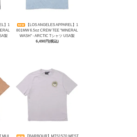
REL】1
【LOS ANGELES APPAREL】1
NERAL
801MW 6.5oz CREW TEE "MINERAL
USA製
WASH" - ARCTIC Tシャツ USA製
6,490円(税込)
T MUL
【BARBOUR】MTS1570 WEST