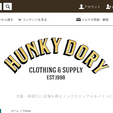
アカウント
ーから探す
コンテンツを見る
メルマガ登録・解除
大阪・南堀江に店舗を構えメンズカジュアルをメインに扱う
ホーム
>
T-Shirts