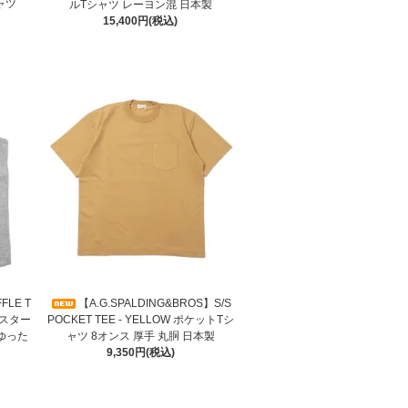
ャツ
ルTシャツ レーヨン混 日本製
15,400円(税込)
FLE T
【A.G.SPALDING&BROS】S/S
ーンスター
POCKET TEE - YELLOW ポケットTシ
ゆった
ャツ 8オンス 厚手 丸胴 日本製
9,350円(税込)