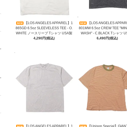
【LOS ANGELES APPAREL】1
【LOS ANGELES APPA
865GD 6.5oz SLEEVELESS TEE - O.
801MW 6.5oz CREW TEE "MI
WHITE ノースリーブ Tシャツ USA製
WASH" - C.BLACK Tシャツ 
4,290円(税込)
6,490円(税込)
【LOS ANGELES APPAREL】1
【Unison Special】GIAN