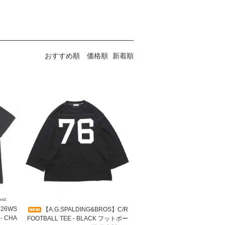
おすすめ順
価格順
新着順
】26WS
【A.G.SPALDING&BROS】C/R
- CHA
FOOTBALL TEE - BLACK フットボー