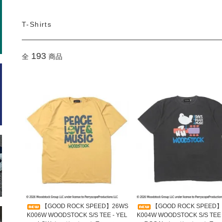
T-Shirts
193
全
商品
【GOOD ROCK SPEED】26WS
【GOOD ROCK SPEED
K006W WOODSTOCK S/S TEE - YEL
K004W WOODSTOCK S/S TEE 