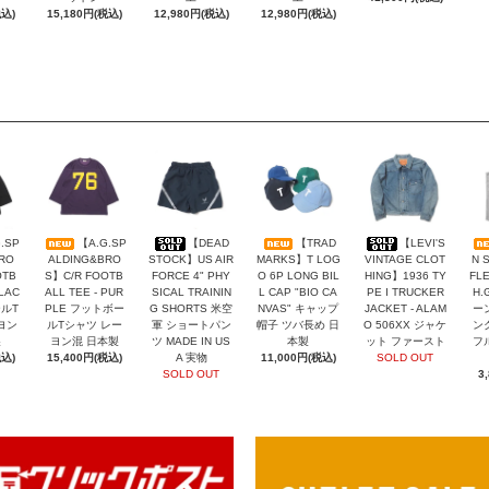
税込)
15,180円(税込)
12,980円(税込)
12,980円(税込)
.SP
【A.G.SP
【DEAD
【TRAD
【LEVI'S
RO
ALDING&BRO
STOCK】US AIR
MARKS】T LOG
VINTAGE CLOT
N 
OTB
S】C/R FOOTB
FORCE 4" PHY
O 6P LONG BIL
HING】1936 TY
FLE
BLAC
ALL TEE - PUR
SICAL TRAININ
L CAP "BIO CA
PE I TRUCKER
H.
ールT
PLE フットボー
G SHORTS 米空
NVAS" キャップ
JACKET - ALAM
ー
ヨン
ルTシャツ レー
軍 ショートパン
帽子 ツバ長め 日
O 506XX ジャケ
ン
製
ヨン混 日本製
ツ MADE IN US
本製
ット ファースト
フ
税込)
15,400円(税込)
A 実物
11,000円(税込)
SOLD OUT
SOLD OUT
3