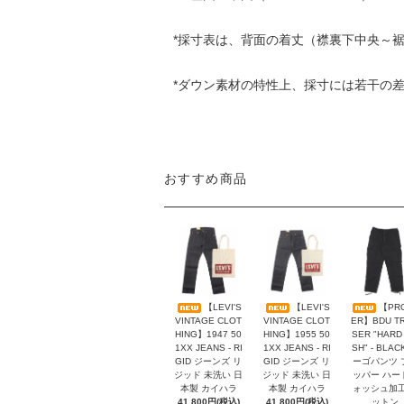
*採寸表は、背面の着丈（襟裏下中央～
*ダウン素材の特性上、採寸には若干の
おすすめ商品
【LEVI'S
【LEVI'S
【PR
VINTAGE CLOT
VINTAGE CLOT
ER】BDU T
HING】1947 50
HING】1955 50
SER "HARD
1XX JEANS - RI
1XX JEANS - RI
SH" - BLAC
GID ジーンズ リ
GID ジーンズ リ
ーゴパンツ 
ジッド 未洗い 日
ジッド 未洗い 日
ッパー ハー
本製 カイハラ
本製 カイハラ
ォッシュ加工
41,800円(税込)
41,800円(税込)
ットン