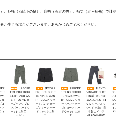
裾）、身幅（両脇下の幅）、肩幅（両肩の幅）、袖丈（肩～袖先）で計
差異が生じる場合がございます。あらかじめご了承ください。
OPP
【PROPP
【PROPP
【PROPP
【LEVI'S
ROU
ER】BDU TROU
ER】BDU SHOR
ER】BDU SHOR
VINTAGE CLOT
DE
 WA
SER "HARD WA
TS "HARD WAS
TS "HARD WAS
HING】1937 50
EC
K カ
SH" - OLIVE カ
H" - BLACK ショ
H" - OLIVE ショ
1XX JEANS - RI
L
プロ
ーゴパンツ プロ
ートパンツ カー
ートパンツ カー
GID ジーンズ リ
ュ
ドウ
ッパー ハードウ
ゴショーツ ハー
ゴショーツ ハー
ジッド 未洗い 日
イ
 コ
ォッシュ加工 コ
ドウォッシュ加
ドウォッシュ加
本製 カイハラ
13
ットン
工
工
41,800円(税込)