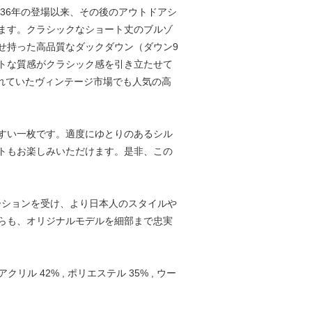
936年の登場以来、その後のアウトドアシ
ます。クラシックなショート丈のブルゾ
せ持った高品質なダックダウン（ダウン9
ットな質感がクラシック感を引き立たせて
されていたヴィンテージ市場でも人気の高
すい一枚です。適度にゆとりのあるシル
トもお楽しみいただけます。是非、この
レーションを受け、より日本人のスタイルや
らも、オリジナルモデルを細部まで忠実
リル 42% , ポリエステル 35% , ウー