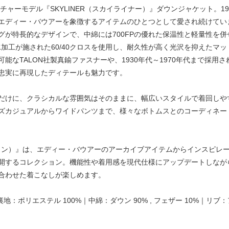
チャーモデル『SKYLINER（スカイライナー）』ダウンジャケット。1
エディー・バウアーを象徴するアイテムのひとつとして愛され続けてい
グが特長的なデザインで、中綿には700FPの優れた保温性と軽量性を併
水加工が施された60/40クロスを使用し、耐久性が高く光沢を抑えたマ
能なTALON社製真鍮ファスナーや、1930年代～1970年代まで採用
忠実に再現したディテールも魅力です。
だけに、クラシカルな雰囲気はそのままに、幅広いスタイルで着回しや
ズカジュアルからワイドパンツまで、様々なボトムスとのコーディネー
エディション）』は、エディー・バウアーのアーカイブアイテムからインスピ
開するコレクション。機能性や着用感を現代仕様にアップデートしなが
合わせた着こなしが楽しめます。
裏地：ポリエステル 100%｜中綿：ダウン 90% , フェザー 10%｜リブ：アク