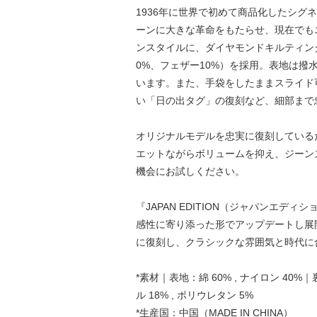
1936年に世界で初めて商品化したシグネ
ーンに大きな革命をもたらせ、現在でも
ンスタイルに、ダイヤモンドキルティン
0%、フェザー10%）を採用。表地は撥
います。また、手袋をしたままスライド可
い「日の出タグ」の復刻など、細部まで
オリジナルモデルを忠実に復刻している
エットながらボリュームを抑え、ジーン
機会にお試しください。
『JAPAN EDITION（ジャパン
感性に寄り添った形でアップデートし展
に復刻し、クラシックな雰囲気と時代に
*素材｜表地：綿 60% , ナイロン 40%｜
ル 18% , ポリウレタン 5%
*生産国：中国（MADE IN CHINA）