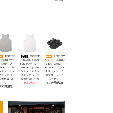
【SCREE
【SCREE
【FREEW
STARS】WAF
N STARS】WAF
ATERS】CLOUD
 TANK TOP -
FLE TANK TOP -
9 EXPLORER -
GREY スクリ
WHITE スクリー
BLACK クラウド
ンスターズ タ
ンスターズ タン
9 サンダル エク
クトップ ワッ
クトップ ワッフ
スプローラー サ
ル素材 ゆった
ル素材 ゆったり
ステナブル
り
SOLD OUT
8,250円(税込)
,850円(税込)