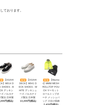
測しております。
【ASAHI
【ASAHI
【Marmo
CK】M014 D
DECK】M041 D
t】MMW MESH
K SHOES - B
ECK SHOES - W
ROLLTOP POU
ACK デッキシ
HITE デッキシュ
CH マーモット
ーズ バルカナ
ーズ バルカナイ
ロールトップポ
ズ製法 日本製
ズ製法 日本製
ーチ メッシュバ
,200円(税込)
13,200円(税込)
ッグ 小分け収納
2,420円(税込)