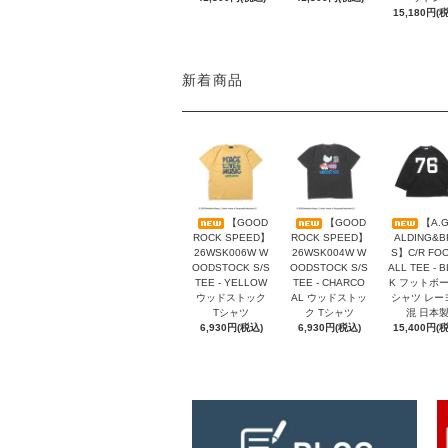
15,180円(
新着商品
【GOOD
【GOOD
【A.G
ROCK SPEED】
ROCK SPEED】
ALDING&B
26WSK006W W
26WSK004W W
S】C/R FO
OODSTOCK S/S
OODSTOCK S/S
ALL TEE - 
TEE - YELLOW
TEE - CHARCO
K フットボ
ウッドストック
AL ウッドストッ
シャツ レー
Tシャツ
ク Tシャツ
混 日本
6,930円(税込)
6,930円(税込)
15,400円(