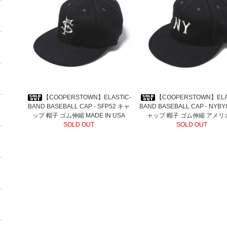
【COOPERSTOWN】ELASTIC-
【COOPERSTOWN】ELA
BAND BASEBALL CAP - SFP52 キャ
BAND BASEBALL CAP - NYBY
ップ 帽子 ゴム伸縮 MADE IN USA
ャップ 帽子 ゴム伸縮 アメリ
SOLD OUT
SOLD OUT