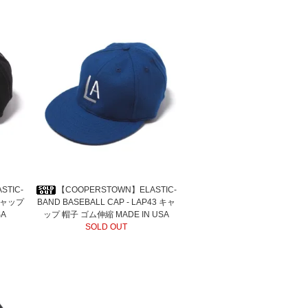
STIC-
【COOPERSTOWN】ELASTIC-
 キャップ
BAND BASEBALL CAP - LAP43 キャ
SA
ップ 帽子 ゴム伸縮 MADE IN USA
SOLD OUT