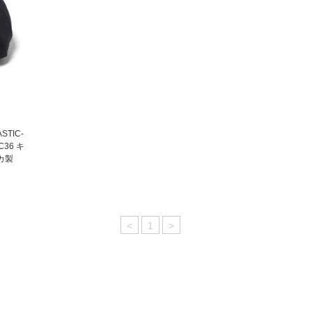
STIC-
C36 キ
カ製
<
1
>