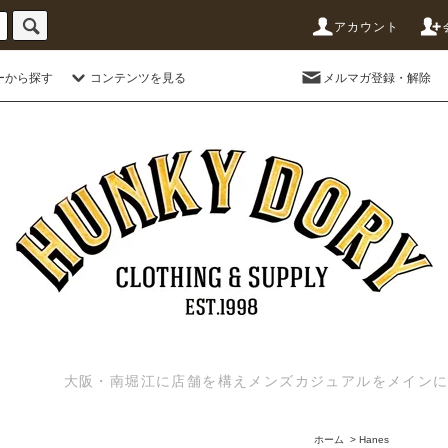
アカウント
ーから探す
コンテンツを見る
メルマガ登録・解除
大阪・南堀江に店舗を構えメンズカジュアルをメインに扱う
ホーム
>
Hanes