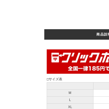
商品説
□サイズ表
M
L
XL