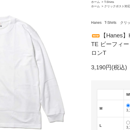
ホーム
>
T-Shirts
ホーム
>
クリックポスト対
Hanes
T-Shirts
クリ
【Hanes】H
TE ビーフィー
ロンT
3,190円(税込)
W
M
3
L
3