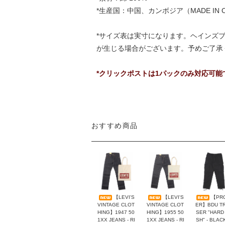
*生産国：中国、カンボジア（MADE IN
*サイズ表は実寸になります。ヘインズ
が生じる場合がございます。予めご了承
*クリックポストは1パックのみ対応可
おすすめ商品
【LEVI'S
【LEVI'S
【PR
VINTAGE CLOT
VINTAGE CLOT
ER】BDU T
HING】1947 50
HING】1955 50
SER "HARD
1XX JEANS - RI
1XX JEANS - RI
SH" - BLAC