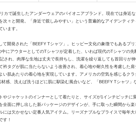
にアメリカで誕生したアンダーウェアのパイオニアブランド。現在では身近
を次々と開発。「身近で親しみやすい」という普遍的なアイデンティテ
ています。
として開発された「BEEFY Tシャツ」。ヒッピー文化の象徴でもあるプ
の中にアウターとしてのTシャツが定着した、いわば現代のTシャツの先
名が記され、肉厚な生地は丈夫で長持ちし、洗濯を繰り返しても首回りが
て衿タグが肌に当たらないよう改善され、着心地や耐久性を考慮した肩
よい肌あたりの着心地を実現しています。アメリカの空気を感じるクラ
素材感、洗えば洗うほどに肌に馴染む風合いなど、「BEEFY Tシャツ
トやジャケットのインナーとして着たりと、サイズが1インチピッチに
を全面に押し出した新パッケージのデザインが、手に取った瞬間から楽
ルには欠かせない定番人気アイテム。リーズナブルなプライスで毎年大
です！