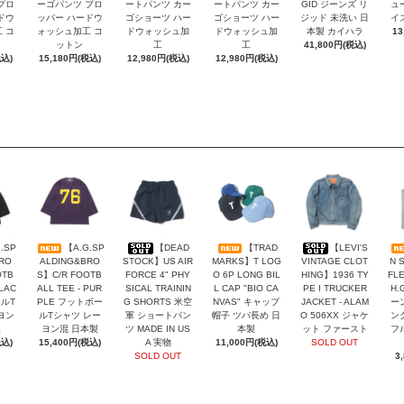
プロ
ーゴパンツ プロ
ートパンツ カー
ートパンツ カー
GID ジーンズ リ
ュ
ドウ
ッパー ハードウ
ゴショーツ ハー
ゴショーツ ハー
ジッド 未洗い 日
イ
 コ
ォッシュ加工 コ
ドウォッシュ加
ドウォッシュ加
本製 カイハラ
13
ットン
工
工
41,800円(税込)
税込)
15,180円(税込)
12,980円(税込)
12,980円(税込)
.SP
【A.G.SP
【DEAD
【TRAD
【LEVI'S
RO
ALDING&BRO
STOCK】US AIR
MARKS】T LOG
VINTAGE CLOT
N 
OTB
S】C/R FOOTB
FORCE 4" PHY
O 6P LONG BIL
HING】1936 TY
FLE
BLAC
ALL TEE - PUR
SICAL TRAININ
L CAP "BIO CA
PE I TRUCKER
H.
ールT
PLE フットボー
G SHORTS 米空
NVAS" キャップ
JACKET - ALAM
ー
ヨン
ルTシャツ レー
軍 ショートパン
帽子 ツバ長め 日
O 506XX ジャケ
ン
製
ヨン混 日本製
ツ MADE IN US
本製
ット ファースト
フ
税込)
15,400円(税込)
A 実物
11,000円(税込)
SOLD OUT
SOLD OUT
3