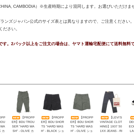
 CHINA, CAMBODIA）※生産時期により混同します。お選びいた
ブランズジャパン公式のサイズ表とは異なりますので、ご注意ください
ください。
能です。2パック以上をご注文の場合は、ヤマト運輸宅配便にて送料無料
OPP
【PROPP
【PROPP
【PROPP
【LEVI'S
ROU
ER】BDU TROU
ER】BDU SHOR
ER】BDU SHOR
VINTAGE CLOT
DE
 WA
SER "HARD WA
TS "HARD WAS
TS "HARD WAS
HING】1937 50
EC
K カ
SH" - OLIVE カ
H" - BLACK ショ
H" - OLIVE ショ
1XX JEANS - RI
L