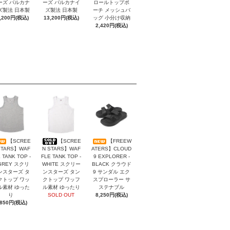
ーズ バルカナ
ーズ バルカナイ
ロールトップポ
ズ製法 日本製
ズ製法 日本製
ーチ メッシュバ
,200円(税込)
13,200円(税込)
ッグ 小分け収納
2,420円(税込)
【SCREE
【SCREE
【FREEW
STARS】WAF
N STARS】WAF
ATERS】CLOUD
 TANK TOP -
FLE TANK TOP -
9 EXPLORER -
GREY スクリ
WHITE スクリー
BLACK クラウド
ンスターズ タ
ンスターズ タン
9 サンダル エク
クトップ ワッ
クトップ ワッフ
スプローラー サ
ル素材 ゆった
ル素材 ゆったり
ステナブル
り
SOLD OUT
8,250円(税込)
,850円(税込)