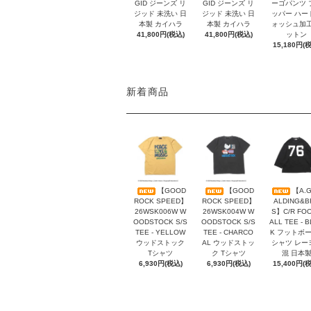
GID ジーンズ リ
GID ジーンズ リ
ーゴパンツ 
ジッド 未洗い 日
ジッド 未洗い 日
ッパー ハー
本製 カイハラ
本製 カイハラ
ォッシュ加工
41,800円(税込)
41,800円(税込)
ットン
15,180円(
新着商品
【GOOD
【GOOD
【A.G
ROCK SPEED】
ROCK SPEED】
ALDING&B
26WSK006W W
26WSK004W W
S】C/R FO
OODSTOCK S/S
OODSTOCK S/S
ALL TEE - 
TEE - YELLOW
TEE - CHARCO
K フットボ
ウッドストック
AL ウッドストッ
シャツ レー
Tシャツ
ク Tシャツ
混 日本
6,930円(税込)
6,930円(税込)
15,400円(