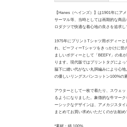
【Hanes（ヘインズ）】は1901年
サーマル等、当時としては画期的な商品
ロダクツで快適な着心地の良さを追求し
1975年にプリントTシャツ用ボディー
れ、ビーフィーTシャツをきっかけに世
ましいボディーとして「BEEFY」の
ります。現代版ではプリントタグによっ
脇下に縫い代がない丸胴編みにより心地
の優しいリングスパンコットン100%の
アウターとして一枚で着たり、スウェッ
るようになりました。象徴的な牛マーク
ーシックなデザインは、アメカジスタイ
まとめてお買い求めいただくのがお勧め
*素材：綿 100%