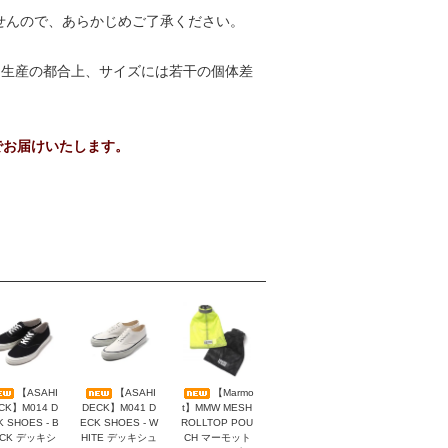
だけませんので、あらかじめご了承ください。
。生産の都合上、サイズには若干の個体差
でお届けいたします。
【ASAHI
【ASAHI
【Marmo
CK】M014 D
DECK】M041 D
t】MMW MESH
K SHOES - B
ECK SHOES - W
ROLLTOP POU
ACK デッキシ
HITE デッキシュ
CH マーモット