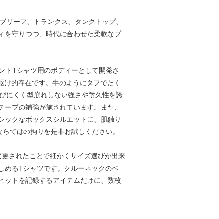
なブリーフ、トランクス、タンクトップ、
ィを守りつつ、時代に合わせた柔軟なプ
リントTシャツ用のボディーとして開発さ
駆け的存在です。牛のようにタフでたく
伸びにくく型崩れしない強さや耐久性を誇
テープの補強が施されています。また、
シックなボックスシルエットに、肌触り
」ならではの拘りを是非お試しください。
変更されたことで細かくサイズ選びが出来
しめるTシャツです。クルーネックのベ
ヒットを記録するアイテムだけに、数枚