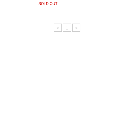
SOLD OUT
<
1
>