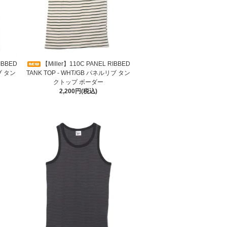
IBBED
【Miller】110C PANEL RIBBED
リブ タン
TANK TOP - WHT/GB パネルリブ タン
クトップ ボーダー
2,200円(税込)