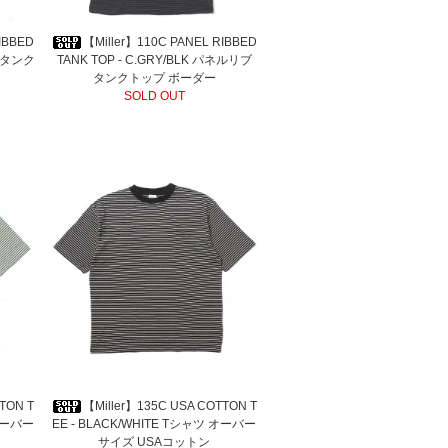
IBBED
【Miller】110C PANEL RIBBED
ブ タンク
TANK TOP - C.GRY/BLK パネルリブ
タンクトップ ボーダー
SOLD OUT
TON T
【Miller】135C USA COTTON T
 オーバー
EE - BLACK/WHITE Tシャツ オーバー
サイズ USAコットン