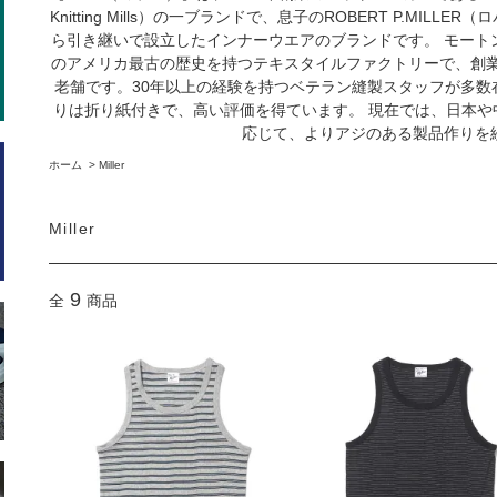
Knitting Mills）の一ブランドで、息子のROBERT P.MIL
ら引き継いで設立したインナーウエアのブランドです。 モートン
のアメリカ最古の歴史を持つテキスタイルファクトリーで、創
老舗です。30年以上の経験を持つベテラン縫製スタッフが多数
りは折り紙付きで、高い評価を得ています。 現在では、日本や
応じて、よりアジのある製品作りを
ホーム
>
Miller
Miller
9
全
商品