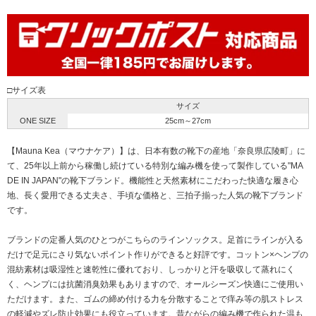
□サイズ表
サイズ
ONE SIZE
25cm～27cm
【Mauna Kea（マウナケア）】は、日本有数の靴下の産地「奈良県広陵町」に
て、25年以上前から稼働し続けている特別な編み機を使って製作している"MA
DE IN JAPAN"の靴下ブランド。機能性と天然素材にこだわった快適な履き心
地、長く愛用できる丈夫さ、手頃な価格と、三拍子揃った人気の靴下ブランド
です。
ブランドの定番人気のひとつがこちらのラインソックス。足首にラインが入る
だけで足元にさり気ないポイント作りができると好評です。コットン×ヘンプの
混紡素材は吸湿性と速乾性に優れており、しっかりと汗を吸収して蒸れにく
く、ヘンプには抗菌消臭効果もありますので、オールシーズン快適にご使用い
ただけます。また、ゴムの締め付ける力を分散することで痒み等の肌ストレス
の軽減やズレ防止効果にも役立っています。昔ながらの編み機で作られた温も