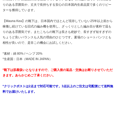
りのある雰囲気や、丈夫で長持ちする安心の日本国内生産品質で多くのリピー
ターを獲得しています。
【Mauna Kea】の靴下は、日本国内でほとんど現存していない25年以上前から
稼働し続けている旧式の編み機を使用し、ざっくりとした編み目が素朴で温も
りのある雰囲気です。またこちらの靴下は長さも絶妙で、長すぎず短すぎずの
ちょうど良いバランスも人気の理由のひとつです。夏場のショートパンツとも
相性が良いので、是非この機会にお試しください。
*素材：綿 80% / ヘンプ 20%
*生産国：日本（MADE IN JAPAN）
*靴下は肌着扱いとなりますので、ご購入後の返品・交換はお断りさせていただ
きます。あらかじめご了承ください。
*クリックポストは2点まで対応可能です。3点以上のご注文は宅配便にて送料無
料でお届けいたします。