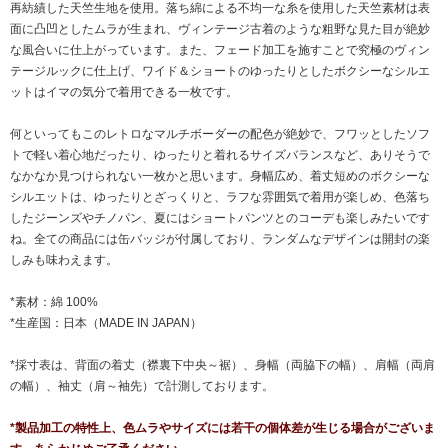
再紡績した天竺生地を使用。落ち綿による不均一な糸を使用した天竺素材は表
面に凸凹としたムラが生まれ、ヴィンテージ古着のような粗野な見た目が絶妙
な風合いに仕上がっています。また、フェード加工を施すことで究極のヴィン
テージルックに仕上げ、ワイド＆ショートのゆったりとしたボクシーなシルエ
ットはイマの気分で着用できる一枚です。
何といってもこのレトロなマルチボーダーの配色が絶妙で、フワッとしたソフ
トで軽い着心地だったり、ゆったりと着れるサイズバランスなど、ありそうで
なかなか見つけられない一枚かと思います。身幅広め、着丈短めのボクシーな
シルエットは、ゆったりとざっくりと、ラフな雰囲気で着用が楽しめ、色落ち
したジーンズやチノパン、夏にはショートパンツとのコーデも楽しみたいです
ね。全ての商品には缶バッジが付属しており、ランダムなデザインは開封の楽
しみも味わえます。
*素材：綿 100%
*生産国：日本（MADE IN JAPAN）
*採寸表は、背面の着丈（襟裏下中央～裾）、身幅（両脇下の幅）、肩幅（両肩
の幅）、袖丈（肩～袖先）で計測しております。
*製品加工の特性上、色ムラやサイズには若干の個体差が生じる場合がございま