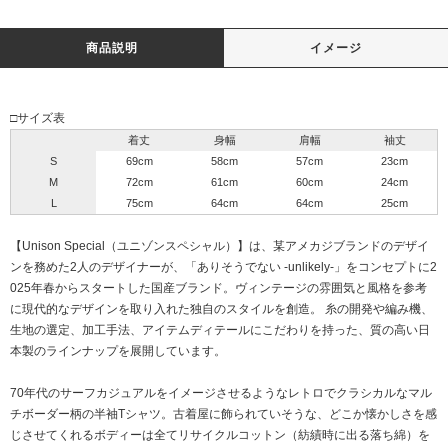
商品説明
イメージ
□サイズ表
着丈
身幅
肩幅
袖丈
S
69cm
58cm
57cm
23cm
M
72cm
61cm
60cm
24cm
L
75cm
64cm
64cm
25cm
【Unison Special（ユニゾンスペシャル）】は、某アメカジブランドのデザイ
ンを務めた2人のデザイナーが、「ありそうでない -unlikely-」をコンセプトに2
025年春からスタートした国産ブランド。ヴィンテージの雰囲気と風格を参考
に現代的なデザインを取り入れた独自のスタイルを創造。 糸の開発や編み機、
生地の選定、加工手法、アイテムディテールにこだわりを持った、質の高い日
本製のラインナップを展開しています。
70年代のサーフカジュアルをイメージさせるようなレトロでクラシカルなマル
チボーダー柄の半袖Tシャツ。古着屋に飾られていそうな、どこか懐かしさを感
じさせてくれるボディーは全てリサイクルコットン（紡績時に出る落ち綿）を