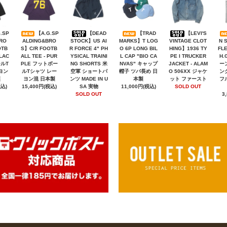
.SP
【A.G.SP
【DEAD
【TRAD
【LEVI'S
RO
ALDING&BRO
STOCK】US AI
MARKS】T LOG
VINTAGE CLOT
N 
OTB
S】C/R FOOTB
R FORCE 4" PH
O 6P LONG BIL
HING】1936 TY
FLE
BLAC
ALL TEE - PUR
YSICAL TRAINI
L CAP "BIO CA
PE I TRUCKER
H.
ールT
PLE フットボー
NG SHORTS 米
NVAS" キャップ
JACKET - ALAM
ー
ヨン
ルTシャツ レー
空軍 ショートパ
帽子 ツバ長め 日
O 506XX ジャケ
ン
製
ヨン混 日本製
ンツ MADE IN U
本製
ット ファースト
フ
税込)
15,400円(税込)
SA 実物
11,000円(税込)
SOLD OUT
SOLD OUT
3