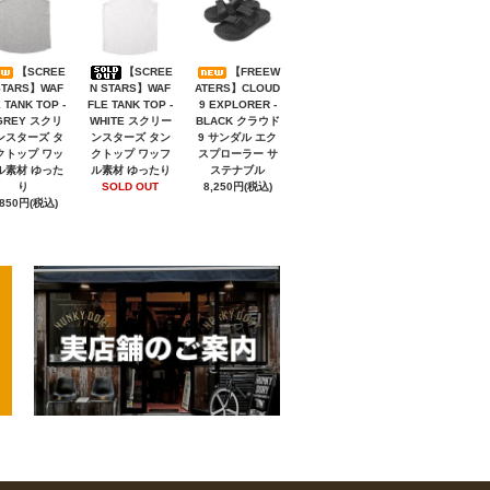
【SCREE
【SCREE
【FREEW
STARS】WAF
N STARS】WAF
ATERS】CLOUD
 TANK TOP -
FLE TANK TOP -
9 EXPLORER -
GREY スクリ
WHITE スクリー
BLACK クラウド
ンスターズ タ
ンスターズ タン
9 サンダル エク
クトップ ワッ
クトップ ワッフ
スプローラー サ
ル素材 ゆった
ル素材 ゆったり
ステナブル
り
SOLD OUT
8,250円(税込)
,850円(税込)