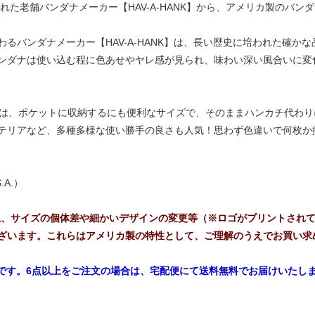
れた老舗バンダナメーカー【HAV-A-HANK】から、アメリカ製のバン
るバンダナメーカー【HAV-A-HANK】は、長い歴史に培われた確か
ンダナは使い込む程に色あせやヤレ感が見られ、味わい深い風合いに変
ズは、ポケットに収納するにも便利なサイズで、そのままハンカチ代わ
テリアなど、多種多様な使い勝手の良さも人気！思わず色違いで何枚か
.A.）
上、サイズの個体差や細かいデザインの変更等（※ロゴがプリントされ
ざいます。これらはアメリカ製の特性として、ご理解のうえでお買い求
能です。6点以上をご注文の場合は、宅配便にて送料無料でお届けいたし