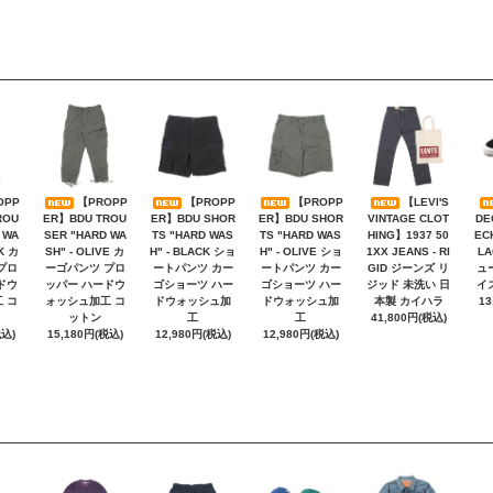
OPP
【PROPP
【PROPP
【PROPP
【LEVI'S
ROU
ER】BDU TROU
ER】BDU SHOR
ER】BDU SHOR
VINTAGE CLOT
DE
 WA
SER "HARD WA
TS "HARD WAS
TS "HARD WAS
HING】1937 50
EC
K カ
SH" - OLIVE カ
H" - BLACK ショ
H" - OLIVE ショ
1XX JEANS - RI
L
プロ
ーゴパンツ プロ
ートパンツ カー
ートパンツ カー
GID ジーンズ リ
ュ
ドウ
ッパー ハードウ
ゴショーツ ハー
ゴショーツ ハー
ジッド 未洗い 日
イ
 コ
ォッシュ加工 コ
ドウォッシュ加
ドウォッシュ加
本製 カイハラ
13
ットン
工
工
41,800円(税込)
税込)
15,180円(税込)
12,980円(税込)
12,980円(税込)