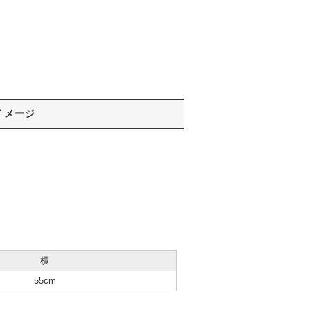
イメージ
横
55cm