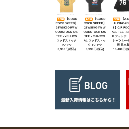
【GOOD
【GOOD
【A.G
ROCK SPEED】
ROCK SPEED】
ALDING&B
26WSK006W W
26WSK004W W
S】C/R FO
OODSTOCK S/S
OODSTOCK S/S
ALL TEE - 
TEE - YELLOW
TEE - CHARCO
K フットボ
ウッドストック
AL ウッドストッ
シャツ レー
Tシャツ
ク Tシャツ
混 日本
6,930円(税込)
6,930円(税込)
15,400円(