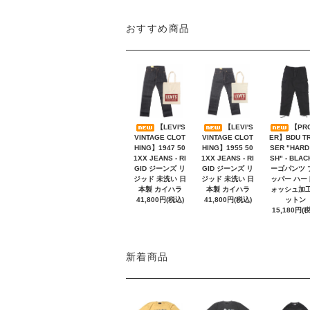
おすすめ商品
【LEVI'S
【LEVI'S
【PR
VINTAGE CLOT
VINTAGE CLOT
ER】BDU T
HING】1947 50
HING】1955 50
SER "HARD
1XX JEANS - RI
1XX JEANS - RI
SH" - BLAC
GID ジーンズ リ
GID ジーンズ リ
ーゴパンツ 
ジッド 未洗い 日
ジッド 未洗い 日
ッパー ハー
本製 カイハラ
本製 カイハラ
ォッシュ加工
41,800円(税込)
41,800円(税込)
ットン
15,180円(
新着商品