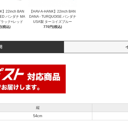
【HAV-A-HANK】22inch BAN
K】22inch BAN
DANA - TURQUOISE バンダナ
/RED バンダナ MA
USA製 ターコイズブルー
A ブラック×レッド
770円(税込)
円(税込)
明
縦
54cm