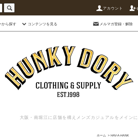
アカウント
ーから探す
コンテンツを見る
メルマガ登録・解除
大阪・南堀江に店舗を構えメンズカジュアルをメインに扱う
ホーム
>
HAV-A-HANK