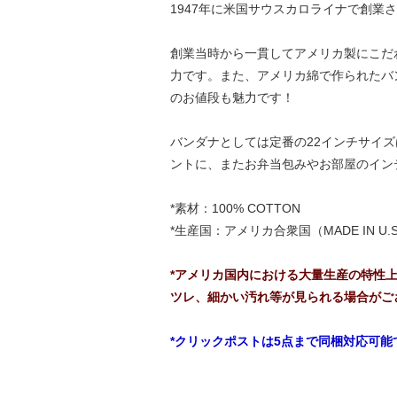
1947年に米国サウスカロライナで創業さ
創業当時から一貫してアメリカ製にこだわ
力です。また、アメリカ綿で作られたバ
のお値段も魅力です！
バンダナとしては定番の22インチサイ
ントに、またお弁当包みやお部屋のイン
*素材：100% COTTON
*生産国：アメリカ合衆国（MADE IN U.S
*アメリカ国内における大量生産の特性
ツレ、細かい汚れ等が見られる場合がご
*クリックポストは5点まで同梱対応可