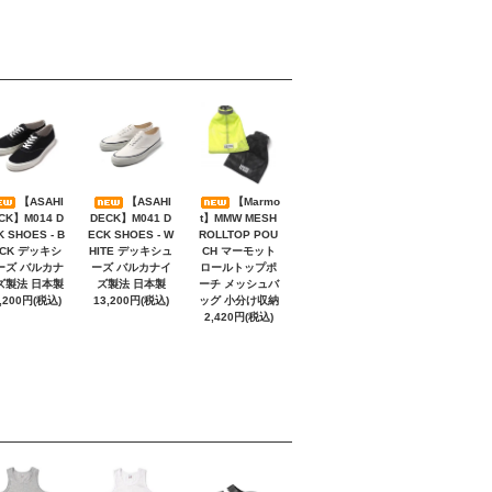
【ASAHI
【ASAHI
【Marmo
CK】M014 D
DECK】M041 D
t】MMW MESH
K SHOES - B
ECK SHOES - W
ROLLTOP POU
ACK デッキシ
HITE デッキシュ
CH マーモット
ーズ バルカナ
ーズ バルカナイ
ロールトップポ
ズ製法 日本製
ズ製法 日本製
ーチ メッシュバ
,200円(税込)
13,200円(税込)
ッグ 小分け収納
2,420円(税込)