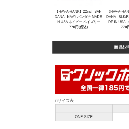
【HAV-A-HANK】22inch BAN
【HAV-A-HAN
DANA - NAVY バンダナ MADE
DANA - BLK
IN USA ネイビー ペイズリー
DE IN US
770円(税込)
770
商品説
□サイズ表
ONE SIZE