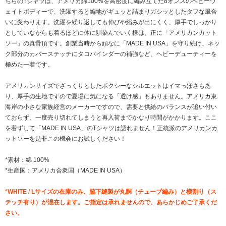
ちらのTシャツは、アメリカ綿100%を高密度に編み立てた8オンスのヘビーウ
ェイトボディーで、洗濯すると編地がギュッと詰まりガシッとしたタフな風合
いに変わります。洗濯を繰り返しても伸びや縮みが出にくく、厚手でしっかり
としていながらも着るほどに体に馴染んでいく様は、正に「アメリカンカット
ソー」の真骨頂です。創業当時から頑なに「MADE IN USA」を守り続け、ネッ
ク部分のカバーステッチにタコバインダーの補強など、ヘビーデューティーを
極めた一着です。
アメリカンサイズでざっくりとしたボクシーなシルエットはイマっぽさもあ
り、厚手の生地ですので夏場に気になる「透け感」もありません。アメリカ東
海岸の小さな家族経営のメーカーですので、需要と供給のバランスが追い付い
ておらず、一度売り切れてしまうと再入荷までかなり時間がかかります。ここ
を着ずして「MADE IN USA」のTシャツは語れません！正統派のアメリカンカ
ットソーを是非この機会にお試しください！
*素材：綿 100%
*生産国：アメリカ合衆国（MADE IN USA）
*WHITE / Lサイズの在庫のみ、脇下縫製が丸胴（チューブ編み）と横割り（ス
テッチ有り）が混在します。ご指定は承れませんので、あらかじめご了承くだ
さい。