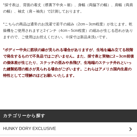
*採寸表は、背面の着丈（襟裏下中央～裾）、身幅（両脇下の幅）、肩幅（両肩
の幅）、袖丈（肩～袖先）で計測しております。
*こちらの商品は通常のお洗濯で若干の縮み（2cm～3cm程度）が生じます。乾
燥機をご使用されますと2インチ（4cm～5cm程度）の縮みが生じる恐れがあり
ますので、ご使用はお控えください。※採寸は新品未洗いです。
*ボディー中央に筋状の線が見られる場合がありますが、生地を編み立てる段階
で発生するもので不良品ではございません。また、採寸表と実物に2～3cm前後
の個体差が生じたり、ステッチの歪みや糸飛び、生地端のステッチ外れといっ
た縫製処理の粗さが見られる場合がございます。これらはアメリカ国内生産の
特性としてご理解のほどお願いいたします。
カテゴリーから探す
HUNKY DORY EXCLUSIVE