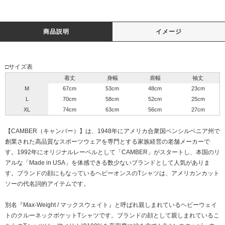
商品説明
イメージ
□サイズ表
着丈
身幅
肩幅
袖丈
M
67cm
53cm
48cm
23cm
L
70cm
58cm
52cm
25cm
XL
74cm
63cm
56cm
27cm
【CAMBER（キャンバー）】は、1948年にアメリカ合衆国ペンシルベニア州で
創業された高品質なスポーツウェアを専門とする家族経営の老舗メーカーで
す。1992年にオリジナルレーベルとして「CAMBER」がスタートし、本国のリ
アルな「Made in USA」を体感できる数少ないブランドとして人気がありま
す。ブランドの顔にもなっているヘビーオンスのTシャツは、アメリカンカット
ソーの代名詞的アイテムです。
別名『Max-Weight / マックスウェイト』と呼ばれ親しまれているヘビーウェイ
トのクルーネックポケットTシャツです。ブランドの顔として親しまれているこ