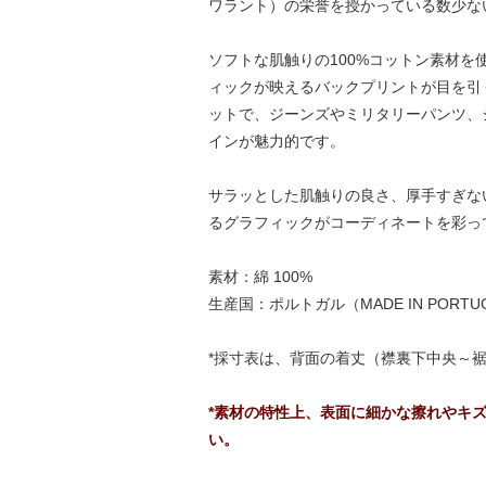
ワラント）の栄誉を授かっている数少な
ソフトな肌触りの100%コットン素材
ィックが映えるバックプリントが目を引
ットで、ジーンズやミリタリーパンツ、
インが魅力的です。
サラッとした肌触りの良さ、厚手すぎな
るグラフィックがコーディネートを彩っ
素材：綿 100%
生産国：ポルトガル（MADE IN PORTUGU
*採寸表は、背面の着丈（襟裏下中央～
*素材の特性上、表面に細かな擦れやキ
い。