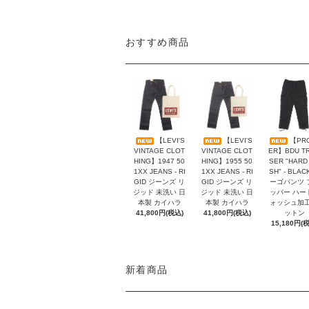
おすすめ商品
【LEVI'S
【LEVI'S
【PR
VINTAGE CLOT
VINTAGE CLOT
ER】BDU T
HING】1947 50
HING】1955 50
SER "HARD
1XX JEANS - RI
1XX JEANS - RI
SH" - BLAC
GID ジーンズ リ
GID ジーンズ リ
ーゴパンツ 
ジッド 未洗い 日
ジッド 未洗い 日
ッパー ハー
本製 カイハラ
本製 カイハラ
ォッシュ加工
41,800円(税込)
41,800円(税込)
ットン
15,180円(
新着商品