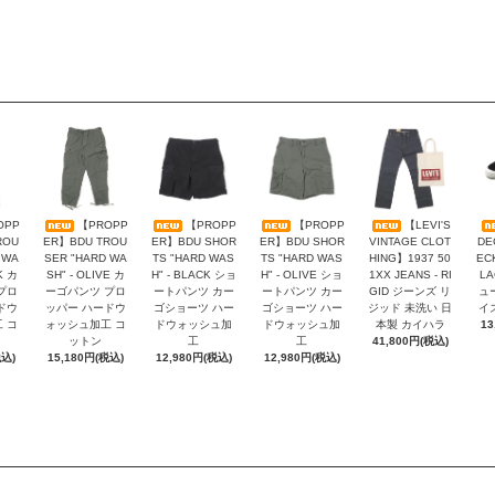
OPP
【PROPP
【PROPP
【PROPP
【LEVI'S
ROU
ER】BDU TROU
ER】BDU SHOR
ER】BDU SHOR
VINTAGE CLOT
DE
 WA
SER "HARD WA
TS "HARD WAS
TS "HARD WAS
HING】1937 50
EC
K カ
SH" - OLIVE カ
H" - BLACK ショ
H" - OLIVE ショ
1XX JEANS - RI
L
プロ
ーゴパンツ プロ
ートパンツ カー
ートパンツ カー
GID ジーンズ リ
ュ
ドウ
ッパー ハードウ
ゴショーツ ハー
ゴショーツ ハー
ジッド 未洗い 日
イ
 コ
ォッシュ加工 コ
ドウォッシュ加
ドウォッシュ加
本製 カイハラ
13
ットン
工
工
41,800円(税込)
税込)
15,180円(税込)
12,980円(税込)
12,980円(税込)