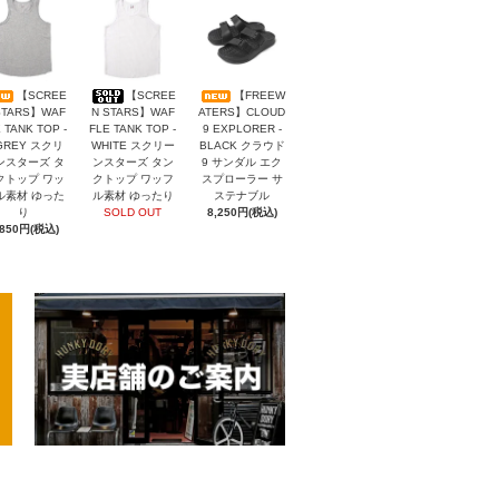
【SCREE
【SCREE
【FREEW
STARS】WAF
N STARS】WAF
ATERS】CLOUD
 TANK TOP -
FLE TANK TOP -
9 EXPLORER -
GREY スクリ
WHITE スクリー
BLACK クラウド
ンスターズ タ
ンスターズ タン
9 サンダル エク
クトップ ワッ
クトップ ワッフ
スプローラー サ
ル素材 ゆった
ル素材 ゆったり
ステナブル
り
SOLD OUT
8,250円(税込)
,850円(税込)