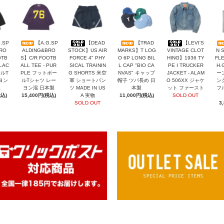
.SP
【A.G.SP
【DEAD
【TRAD
【LEVI'S
RO
ALDING&BRO
STOCK】US AIR
MARKS】T LOG
VINTAGE CLOT
N 
OTB
S】C/R FOOTB
FORCE 4" PHY
O 6P LONG BIL
HING】1936 TY
FLE
BLAC
ALL TEE - PUR
SICAL TRAININ
L CAP "BIO CA
PE I TRUCKER
H.
ールT
PLE フットボー
G SHORTS 米空
NVAS" キャップ
JACKET - ALAM
ー
ヨン
ルTシャツ レー
軍 ショートパン
帽子 ツバ長め 日
O 506XX ジャケ
ン
製
ヨン混 日本製
ツ MADE IN US
本製
ット ファースト
フ
税込)
15,400円(税込)
A 実物
11,000円(税込)
SOLD OUT
SOLD OUT
3