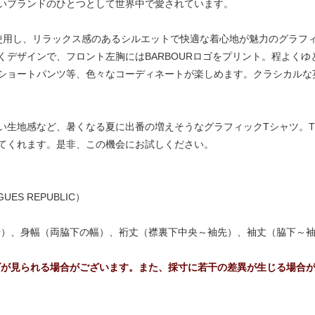
いブランドのひとつとして世界中で愛されています。
を使用し、リラックス感のあるシルエットで快適な着心地が魅力のグラフ
くデザインで、フロント左胸にはBARBOURロゴをプリント。程よく
ショートパンツ等、色々なコーディネートが楽しめます。クラシカルな
い生地感など、暑くなる夏に出番の増えそうなグラフィックTシャツ。
てくれます。是非、この機会にお試しください。
ES REPUBLIC）
裾）、身幅（両脇下の幅）、裄丈（襟裏下中央～袖先）、袖丈（脇下～
ズが見られる場合がございます。また、採寸に若干の差異が生じる場合