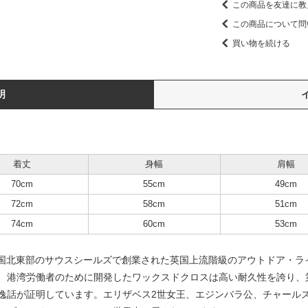
この商品を友達に教
この商品について問
買い物を続ける
明
着丈
身幅
肩幅
70cm
55cm
49cm
72cm
58cm
51cm
74cm
60cm
53cm
4年に英国北東部のサウスシールズで創業された英国上流階級のアウトドア・
、港湾労働者のために開発したワックスドクロスは高い耐久性を誇り、
逸話が証明しています。エリザベス2世女王、エジンバラ公、チャール