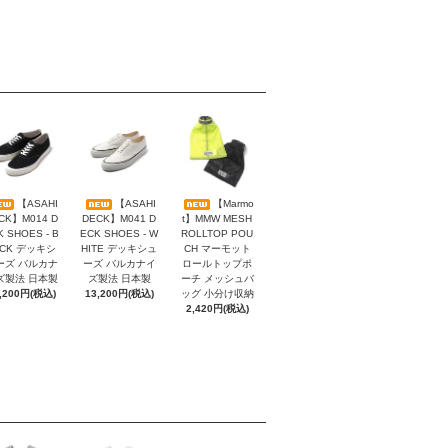
【ASAHI
【ASAHI
【Marmo
CK】M014 D
DECK】M041 D
t】MMW MESH
K SHOES - B
ECK SHOES - W
ROLLTOP POU
ACK デッキシ
HITE デッキシュ
CH マーモット
ーズ バルカナ
ーズ バルカナイ
ロールトップポ
ズ製法 日本製
ズ製法 日本製
ーチ メッシュバ
,200円(税込)
13,200円(税込)
ッグ 小分け収納
2,420円(税込)