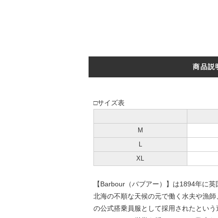
商品説
□サイズ表
M
L
XL
【Barbour（バブアー）】は189
北海の不順な天候の元で働く水夫や漁師
の公式搭乗員服として採用されたという