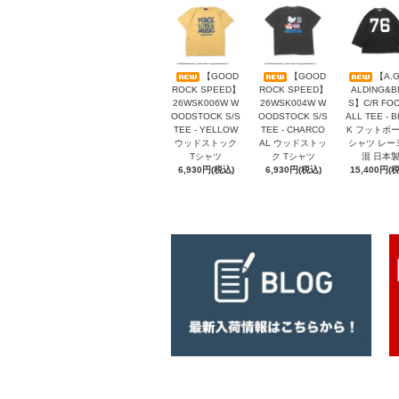
【GOOD
【GOOD
【A.G
ROCK SPEED】
ROCK SPEED】
ALDING&B
26WSK006W W
26WSK004W W
S】C/R FO
OODSTOCK S/S
OODSTOCK S/S
ALL TEE - 
TEE - YELLOW
TEE - CHARCO
K フットボ
ウッドストック
AL ウッドストッ
シャツ レー
Tシャツ
ク Tシャツ
混 日本
6,930円(税込)
6,930円(税込)
15,400円(