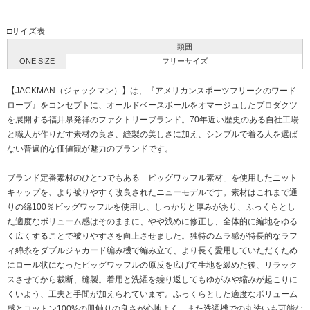
□サイズ表
頭囲
ONE SIZE
フリーサイズ
【JACKMAN（ジャックマン）】は、『アメリカンスポーツフリークのワード
ローブ』をコンセプトに、オールドベースボールをオマージュしたプロダクツ
を展開する福井県発祥のファクトリーブランド。70年近い歴史のある自社工場
と職人が作りだす素材の良さ、縫製の美しさに加え、シンプルで着る人を選ば
ない普遍的な価値観が魅力のブランドです。
ブランド定番素材のひとつでもある「ビッグワッフル素材」を使用したニット
キャップを、より被りやすく改良されたニューモデルです。素材はこれまで通
りの綿100％ビッグワッフルを使用し、しっかりと厚みがあり、ふっくらとし
た適度なボリューム感はそのままに、やや浅めに修正し、全体的に編地をゆる
く広くすることで被りやすさを向上させました。独特のムラ感が特長的なラフ
ィ綿糸をダブルジャカード編み機で編み立て、より長く愛用していただくため
にロール状になったビッグワッフルの原反を広げて生地を緩めた後、リラック
スさせてから裁断、縫製。着用と洗濯を繰り返してもゆがみや縮みが起こりに
くいよう、工夫と手間が加えられています。ふっくらとした適度なボリューム
感とコットン100%の肌触りの良さが心地よく、また洗濯機での丸洗いも可能な