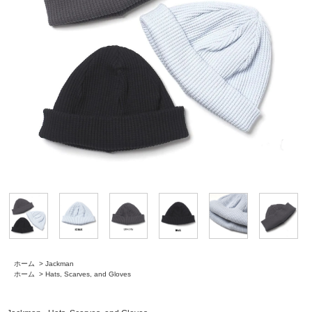
ホーム
>
Jackman
ホーム
>
Hats, Scarves, and Gloves