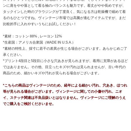
ンに肩をやや落として着る袖のバランスも魅力です。着丈がやや長めですが、
タックインした時のブラウジングが丁度良く、気になる方は乾燥機で縮めて着
るのもひとつですね。ヴィンテージ市場では高騰が進むアイテムですが、まだ
比較的手に入れやすいうちにお試しください！
*素材：コットン 88% , レーヨン 12%
*生産国：アメリカ合衆国（MADE IN U.S.A.）
*素材の特性上、採寸に若干の差異が生じる場合がございます。あらかじめご了
承ください。
*プリント4段目と5段目に小さな穴あきが見られますが、着用に支障があるほど
ではありません。その他、目立ったキズや汚れは見られませんが、古い年代の
商品のため、細かいキズや汚れが見られる場合がございます。
*こちらの商品はヴィンテージのため、経年による細かい汚れ、穴あき、ほつれ
等が見られる場合がございます。ヴィンテージに関しての小傷や汚れ、ニオ
イ、ステッチ関連は不良品扱いとはなりません。ヴィンテージにご理解のうえ
でご購入をご検討くださいませ。