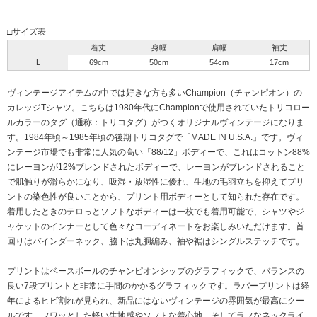
□サイズ表
着丈
身幅
肩幅
袖丈
L
69cm
50cm
54cm
17cm
ヴィンテージアイテムの中では好きな方も多いChampion（チャンピオン）の
カレッジTシャツ。こちらは1980年代にChampionで使用されていたトリコロー
ルカラーのタグ（通称：トリコタグ）がつくオリジナルヴィンテージになりま
す。1984年頃～1985年頃の後期トリコタグで「MADE IN U.S.A.」です。ヴィ
ンテージ市場でも非常に人気の高い「88/12」ボディーで、これはコットン88%
にレーヨンが12%ブレンドされたボディーで、レーヨンがブレンドされること
で肌触りが滑らかになり、吸湿・放湿性に優れ、生地の毛羽立ちを抑えてプリ
ントの染色性が良いことから、プリント用ボディーとして知られた存在です。
着用したときのテロっとソフトなボディーは一枚でも着用可能で、シャツやジ
ャケットのインナーとして色々なコーディネートをお楽しみいただけます。首
回りはバインダーネック、脇下は丸胴編み、袖や裾はシングルステッチです。
プリントはベースボールのチャンピオンシップのグラフィックで、バランスの
良い7段プリントと非常に手間のかかるグラフィックです。ラバープリントは経
年によるヒビ割れが見られ、新品にはないヴィンテージの雰囲気が最高にクー
ルです。フワッとした軽い生地感やソフトな着心地、そしてラフなネックライ