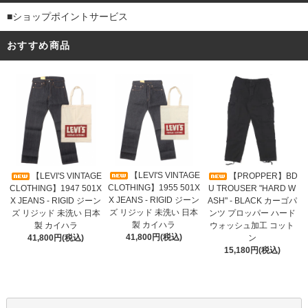
■ショップポイントサービス
おすすめ商品
【LEVI'S VINTAGE
【LEVI'S VINTAGE
【PROPPER】BD
CLOTHING】1955 501X
CLOTHING】1947 501X
U TROUSER "HARD W
X JEANS - RIGID ジーン
X JEANS - RIGID ジーン
ASH" - BLACK カーゴパ
ズ リジッド 未洗い 日本
ズ リジッド 未洗い 日本
ンツ プロッパー ハード
製 カイハラ
製 カイハラ
ウォッシュ加工 コット
41,800円(税込)
41,800円(税込)
ン
15,180円(税込)