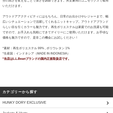
分の高さを変えることで深さを調節できます。男女兼用のユニセックスで着用
いただけます。
アウトドアアクティビティにはもちろん、日常のお出かけやレジャーまで、幅
広いシチュエーションで活躍してくれるニットキャップ。アウトドアブランド
らしい目を引くカラーも魅力です。再生ポリエステルは家庭でのお洗濯も可能
ですので、お手入れも気軽にできてデイリーにご使用いただけます。お手頃な
価格も魅力ですので、是非この機会にお試しください！
*素材：再生ポリエステル 99% , ポリウレタン 1%
*生産国：インドネシア（MADE IN INDONESIA）
*当店はL.L.Beanブランドの国内正規取扱店です。
カテゴリーから探す
HUNKY DORY EXCLUSIVE