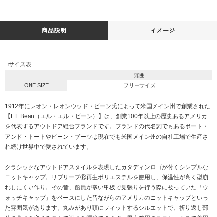
商品説明
イメージ
□サイズ表
頭囲
ONE SIZE
フリーサイズ
1912年にレオン・レオンウッド・ビーン氏によって米国メイン州で創業された
【L.L.Bean（エル・エル・ビーン）】は、創業100年以上の歴史あるアメリカ
を代表するアウトドア総合ブランドです。ブランドの代名詞でもあるボート・
アンド・トートやビーン・ブーツは現在でも米国メイン州の自社工場で生産さ
れ続け世界中で愛されています。
クラシックなアウトドアスタイルを表現したカタディンロゴが付くシンプルな
ニットキャップ。リプリーブⓇ再生ポリエステルを使用し、保温性が高く型崩
れしにくい作り。その昔、船員が寒い甲板で見張りを行う際に被っていた「ウ
ォッチキャップ」をベースにした昔ながらのアメリカのニットキャップといっ
た雰囲気があります。丸みがあり頭にフィットするシルエットで、折り返し部