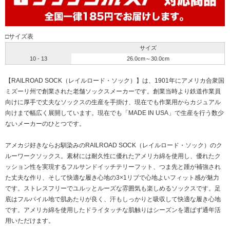
□サイズ表
サイズ
10 - 13
26.0cm～30.0cm
【RAILROAD SOCK（レイルロード・ソック）】は、1901年にアメリカ合衆国
ミズーリ州で創業された老舗ソックスメーカーです。創業当時より鉄道作業員
向けに厚手で丈夫なソックスの生産を手掛け、現在でも作業用からカジュアル
向けまで幅広く展開しています。現在でも「MADE IN USA」で生産を行う数少
ないメーカーのひとつです。
アメカジ好きならお馴染みのRAILROAD SOCK（レイルロード・ソック）のク
ルーワークソックス。素材には耐久性に優れたアメリカ綿を使用し、優れたク
ッション性を実現するフルサンドイッチテリーフット、つま先と踵が補強され
た丈夫な作り、そして快適な履き心地の3×1リブで心地よいフィット感が魅力
です。ストレスフリーでユルッとルーズな雰囲気も楽しめるソックスです。足
底はフルパイル地で肌あたりが良く、汗もしっかりと吸収して快適な履き心地
です。アメリカ綿を使用したドライタッチな肌触りはシーズンを選ばず通年活
用いただけます。