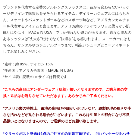
ブランドを代表する定番のフルレングスソックスは、昔から変わらないパッケ
ージデザインで購買欲をそそられるアイテム。デイリーカジュアルにはもちろ
ん、スケートやバスケットボールなどのスポーツ時など、アメリカンカルチャ
ーを代表するアイテムと言えます。アメリカ綿のドライでフワッと柔らかい肌
触りはやはり「MADE IN USA」でしか作れない魅力があります。適度な厚みの
あるソックスは”丈夫さ”だけでなく”快適さ”をも感じれます。スニーカーにはも
ちろん、サンダルやカジュアルブーツまで、幅広いシューズとコーディネート
してお楽しみください。
*素材：綿 85% , ナイロン 15%
*生産国：アメリカ合衆国（MADE IN USA）
*サイズ表に記載のcmサイズは目安です
*こちらの商品はアンダーウェア（肌着）扱いとなりますので、ご購入後の交
換・返品はお断りさせていただきます。あらかじめご了承ください。
*アメリカ製の特性上、編地の糸飛びや細かいホツレなど、縫製処理の粗さや小
さな汚れなどが見られる場合がございます。これらは生産上の都合になり不良
品扱いとはなりませんので、ご理解のほどお願い致します。
*クリックポスト発送は1点のご注文のみ対応可能です。（※パッケージをハサ