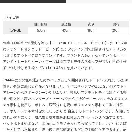
□サイズ表
開口部幅
底辺幅
高さ
奥行
LARGE
58cm
43cm
38cm
20cm
創業100年以上の歴史を誇る【L.L.Bean（エル・エル・ビーン）】は、1912年
にレオン・レオンウッド・ビーン氏によってメイン州で創業されたアメリカを
代表するアウトドア総合ブランドです。ブランドの顔ともなっているボート・
アンド・トートやビーン・ブーツは現在でも専任のスタッフが昔ながらの手作
業で作り続ける生粋の『Made in USA』を貫いています。
1944年に氷の塊を運ぶためのバッグとして開発されたトートバッグは、いまや
誰もが身近に感じる存在となりました。今作はキャンプやBBQなどのアウトド
アシーンからスポーツシーンやジムなど、幅広いアクティビティに対応する軽
量で耐久性の高いハンターズ・トートバッグ。1200デニールの丈夫なポリエス
テル素材を使用し、ボトム（底部分）を更にポリエステル素材で二重に補強
し、ポリエステル素材なのにしっかりと”自立するトートバッグ”です。内側には
汚れが付きにくく、耐久性と耐水性を兼ね備えたコーティングを施すことで、
ペットボトルや氷など、水滴が出るモノを入れても安心ですし、万が一にこぼ
したとしても水拭きや手洗い後に自然乾燥するだけで手軽にケアできます。耐