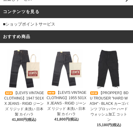
コンテンツを見る
■ショップポイントサービス
おすすめ商品
【LEVI'S VINTAGE
【LEVI'S VINTAGE
【PROPPER】BD
CLOTHING】1955 501X
CLOTHING】1947 501X
U TROUSER "HARD W
X JEANS - RIGID ジーン
X JEANS - RIGID ジーン
ASH" - BLACK カーゴパ
ズ リジッド 未洗い 日本
ズ リジッド 未洗い 日本
ンツ プロッパー ハード
製 カイハラ
製 カイハラ
ウォッシュ加工 コット
41,800円(税込)
41,800円(税込)
ン
15,180円(税込)