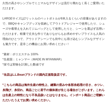
久性の高さやシンプルでミニマルなデザインは流行り廃れなく長くご愛用いた
だけます。
LARGEサイズは2リットルのペットボトルが8本入るくらいの容量がありますの
で、BBQやキャンプグッズを収納してアウトドアレジャーで使用したり、シュ
ーズや着替えを入れてジムバッグとして使用したりと、シーンを選ばず活用い
ただけます。軽量で丈夫な作りでありながらもお求めやすいプライスも人気の
理由のひとつで、アウトドアシーンでも街中にも溶け込むシンプルなデザイン
も魅力です。是非この機会にお買い求めください！
*素材：ポリエステル 100%
*生産国：ミャンマー（MADE IN MYANMAR）
*採寸は実物を計測した数値です
*当店はL.L.Beanブランドの国内正規取扱店です。
*こちらの商品は海外生産の特性上、縫製の歪みや各部糸処理の甘さ、ホツレ、
糸飛び、糸切れ、商品ごとに若干の個体差が生じる場合がございます。これら
は生産上の特性になり不良品扱いとはなりません。インポート商品にご理解い
ただいたうえでお買い求めください。