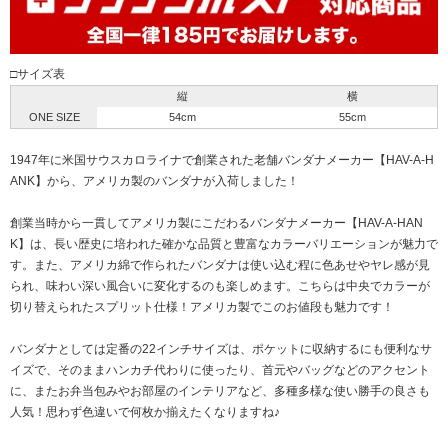
□サイズ表
縦
横
ONE SIZE
54cm
55cm
1947年に米国サウスカロライナで創業された老舗バンダナメーカー【HAV-A-H
ANK】から、アメリカ製のバンダナが入荷しました！
創業当時から一貫してアメリカ製にこだわるバンダナメーカー【HAV-A-HAN
K】は、長い歴史に培われた確かな品質と豊富なカラーバリエーションが魅力で
す。また、アメリカ綿で作られたバンダナは使い込む程に色あせやヤレ感が見
られ、味わい深い風合いに変化するのも楽しめます。こちらは中央でカラーが
切り替えられたスプリット仕様！アメリカ製でこのお値段も魅力です！
バンダナとしては定番の22インチサイズは、ポケットに収納するにも便利なサ
イズで、そのままハンカチ代わりに使ったり、首元やバッグなどのアクセント
に、またお弁当包みやお部屋のインテリアなど、多種多様な使い勝手の良さも
人気！思わず色違いで何枚か揃えたくなりますね♪