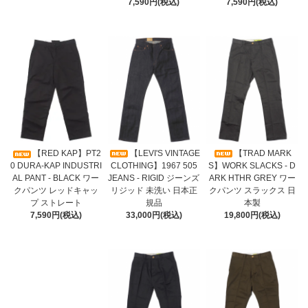
7,590円(税込)
7,590円(税込)
【LEVI'S VINTAGE
【TRAD MARK
【RED KAP】PT2
CLOTHING】1967 505
S】WORK SLACKS - D
0 DURA-KAP INDUSTRI
JEANS - RIGID ジーンズ
ARK HTHR GREY ワー
AL PANT - BLACK ワー
リジッド 未洗い 日本正
クパンツ スラックス 日
クパンツ レッドキャッ
規品
本製
プ ストレート
33,000円(税込)
19,800円(税込)
7,590円(税込)