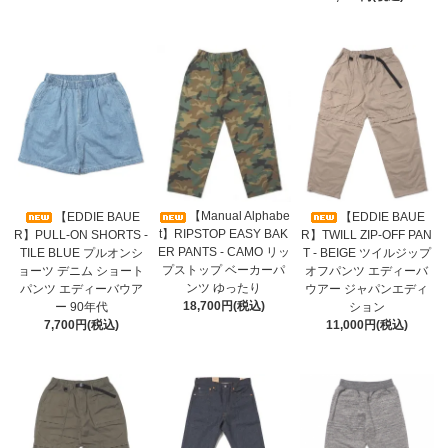
【Manual Alphabe
【EDDIE BAUE
【EDDIE BAUE
t】RIPSTOP EASY BAK
R】PULL-ON SHORTS -
R】TWILL ZIP-OFF PAN
ER PANTS - CAMO リッ
TILE BLUE プルオンシ
T - BEIGE ツイルジップ
プストップ ベーカーパ
ョーツ デニム ショート
オフパンツ エディーバ
ンツ ゆったり
パンツ エディーバウア
ウアー ジャパンエディ
18,700円(税込)
ー 90年代
ション
7,700円(税込)
11,000円(税込)