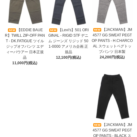
【JACKMAN】JM
【EDDIE BAUE
【Levi's】501 ORI
4577 GG SWEAT PEGT
R】TWILL ZIP-OFF PAN
GINAL - RIGID STF デニ
OP PANTS - H.CHARCO
T - DK.FATIGUE ツイル
ム ジーンズ リジッド 50
AL スウェットペグトッ
ジップオフパンツ エデ
1-0000 アメリカ企画 正
プパンツ 日本製
ィーバウアー 日本正規
規品
24,200円(税込)
品
12,100円(税込)
11,000円(税込)
【JACKMAN】JM
4577 GG SWEAT PEGT
OP PANTS - BLACK ス