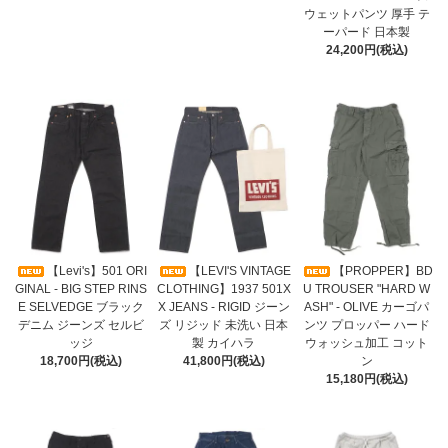
ウェットパンツ 厚手 テ
ーパード 日本製
24,200円(税込)
【Levi's】501 ORI
【LEVI'S VINTAGE
【PROPPER】BD
GINAL - BIG STEP RINS
CLOTHING】1937 501X
U TROUSER "HARD W
E SELVEDGE ブラック
X JEANS - RIGID ジーン
ASH" - OLIVE カーゴパ
デニム ジーンズ セルビ
ズ リジッド 未洗い 日本
ンツ プロッパー ハード
ッジ
製 カイハラ
ウォッシュ加工 コット
18,700円(税込)
41,800円(税込)
ン
15,180円(税込)