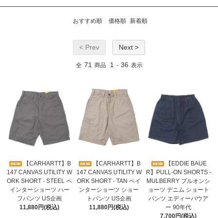
おすすめ順
価格順
新着順
< Prev
Next >
71
1
36
全
商品
-
表示
【CARHARTT】B
【CARHARTT】B
【EDDIE BAUE
147 CANVAS UTILITY W
147 CANVAS UTILITY W
R】PULL-ON SHORTS -
ORK SHORT - STEEL ペ
ORK SHORT - TAN ペイ
MULBERRY プルオンシ
インターショーツ ハー
ンターショーツ ショー
ョーツ デニム ショート
フパンツ US企画
トパンツ US企画
パンツ エディーバウア
11,880円(税込)
11,880円(税込)
ー 90年代
7,700円(税込)