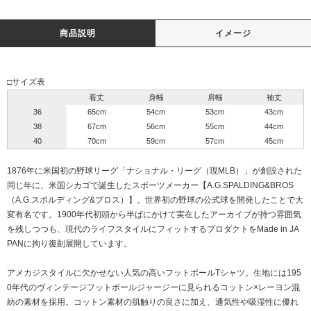
商品説明
イメージ
□サイズ表
着丈
身幅
肩幅
袖丈
36
65cm
54cm
53cm
43cm
38
67cm
56cm
55cm
44cm
40
70cm
59cm
57cm
45cm
1876年に米国初の野球リーグ「ナショナル・リーグ（現MLB）」が創設された
同じ年に、米国シカゴで誕生したスポーツメーカー【A.G.SPALDING&BROS
（A.G.スポルディング&ブロス）】。世界初の野球の公式球を開発したことで大
変有名です。1900年代初頭から半ばにかけて実在したアーカイブが持つ雰囲気
を残しつつも、現代のライフスタイルにフィットするプロダクトをMade in JA
PANに拘り復刻展開しています。
アメカジスタイルに欠かせない人気の高いフットボールTシャツ。生地には195
0年代のヴィンテージフットボールジャージーに見られるコットン×レーヨン混
紡の素材を採用。コットン素材の肌触りの良さに加え、通気性や吸湿性に優れ