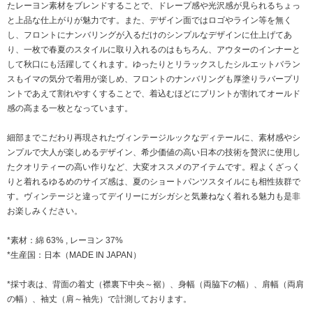
たレーヨン素材をブレンドすることで、ドレープ感や光沢感が見られるちょっ
と上品な仕上がりが魅力です。また、デザイン面ではロゴやライン等を無く
し、フロントにナンバリングが入るだけのシンプルなデザインに仕上げてあ
り、一枚で春夏のスタイルに取り入れるのはもちろん、アウターのインナーと
して秋口にも活躍してくれます。ゆったりとリラックスしたシルエットバラン
スもイマの気分で着用が楽しめ、フロントのナンバリングも厚塗りラバープリ
ントであえて割れやすくすることで、着込むほどにプリントが割れてオールド
感の高まる一枚となっています。
細部までこだわり再現されたヴィンテージルックなディテールに、素材感やシ
ンプルで大人が楽しめるデザイン、希少価値の高い日本の技術を贅沢に使用し
たクオリティーの高い作りなど、大変オススメのアイテムです。程よくざっく
りと着れるゆるめのサイズ感は、夏のショートパンツスタイルにも相性抜群で
す。ヴィンテージと違ってデイリーにガシガシと気兼ねなく着れる魅力も是非
お楽しみください。
*素材：綿 63% , レーヨン 37%
*生産国：日本（MADE IN JAPAN）
*採寸表は、背面の着丈（襟裏下中央～裾）、身幅（両脇下の幅）、肩幅（両肩
の幅）、袖丈（肩～袖先）で計測しております。