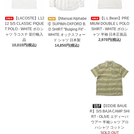
【LACOSTE】L12
【L.L.Bean】PRE
【Manual Alphabe
12 S/S CLASSIC PIQUE
MIUM DOUBLE L POLO
t】SUPIMA OXFORD B.
T POLO - WHITE ポロシ
SHIRT - WHITE ポロシ
D SHIRT "Bulging Fit" -
ャツ ラコステ 並行輸入
ャツ 半袖 日本正規品
WHITE オックスフォー
品
2,970円(税込)
ド シャツ 日本製
10,010円(税込)
14,850円(税込)
【EDDIE BAUE
R】S/S BAJA CAMP SHI
RT - OLIVE エディーバ
ウアー 半袖シャツ アロ
ハシャツ コットン
SOLD OUT