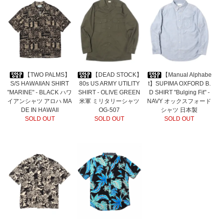
【TWO PALMS】
【DEAD STOCK】
【Manual Alphabe
S/S HAWAIIAN SHIRT
80s US ARMY UTILITY
t】SUPIMA OXFORD B.
"MARINE" - BLACK ハワ
SHIRT - OLIVE GREEN
D SHIRT "Bulging Fit" -
イアンシャツ アロハ MA
米軍 ミリタリーシャツ
NAVY オックスフォード
DE IN HAWAII
OG-507
シャツ 日本製
SOLD OUT
SOLD OUT
SOLD OUT