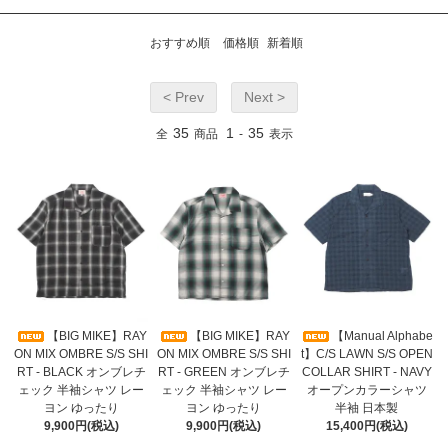
おすすめ順
価格順
新着順
< Prev
Next >
35
1
35
全
商品
-
表示
【BIG MIKE】RAY
【BIG MIKE】RAY
【Manual Alphabe
ON MIX OMBRE S/S SHI
ON MIX OMBRE S/S SHI
t】C/S LAWN S/S OPEN
RT - BLACK オンブレチ
RT - GREEN オンブレチ
COLLAR SHIRT - NAVY
ェック 半袖シャツ レー
ェック 半袖シャツ レー
オープンカラーシャツ
ヨン ゆったり
ヨン ゆったり
半袖 日本製
9,900円(税込)
9,900円(税込)
15,400円(税込)