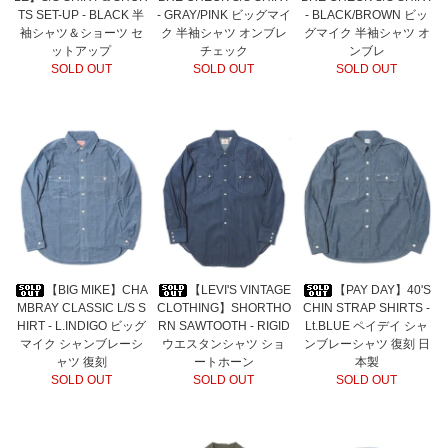
TS SET-UP - BLACK 半
- GRAY/PINK ビッグマイ
- BLACK/BROWN ビッ
袖シャツ＆ショーツ セ
ク 半袖シャツ オンブレ
グマイク 半袖シャツ オ
ットアップ
チェック
ンブレ
SOLD OUT
SOLD OUT
SOLD OUT
【BIG MIKE】CHA
【LEVI'S VINTAGE
【PAY DAY】40'S
MBRAY CLASSIC L/S S
CLOTHING】SHORTHO
CHIN STRAP SHIRTS -
HIRT - L.INDIGO ビッグ
RN SAWTOOTH - RIGID
Lt.BLUE ペイデイ シャ
マイク シャンブレーシ
ウエスタンシャツ ショ
ンブレーシャツ 復刻 日
ャツ 復刻
ートホーン
本製
SOLD OUT
SOLD OUT
SOLD OUT