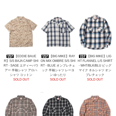
【EDDIE BAUE
【BIG MIKE】RAY
【BIG MIKE】LIG
R】S/S BAJA CAMP SHI
ON MIX OMBRE S/S SHI
HT FLANNEL L/S SHIRT
RT - SAGE エディーバウ
RT - BLUE オンブレチェ
- WHT/BLK/BLU ビッグ
アー 半袖シャツ アロハ
ック 半袖シャツ レーヨ
マイク ネルシャツ オン
シャツ コットン
ン ゆったり
ブレチェック
SOLD OUT
SOLD OUT
SOLD OUT