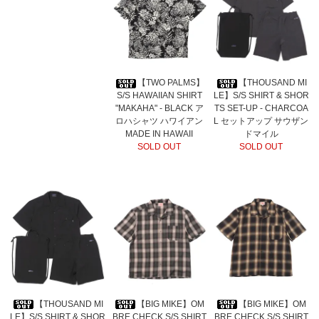
【TWO PALMS】
【THOUSAND MI
S/S HAWAIIAN SHIRT
LE】S/S SHIRT & SHOR
"MAKAHA" - BLACK ア
TS SET-UP - CHARCOA
ロハシャツ ハワイアン
L セットアップ サウザン
MADE IN HAWAII
ドマイル
SOLD OUT
SOLD OUT
【THOUSAND MI
【BIG MIKE】OM
【BIG MIKE】OM
LE】S/S SHIRT & SHOR
BRE CHECK S/S SHIRT
BRE CHECK S/S SHIRT