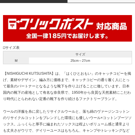
□サイズ表
サイズ
M
25cm～27cm
【NISHIGUCHI KUTSUSHITA】は、「はくひとおもい」のキャッチコピーを掲
げ、素材やデザイン、編み方に価格まで、キャッチコピーの通り履く人にとっ
て最良のパートナーとなるような靴下を作り上げることに徹しています。日本
国内の靴下の産地として有名な奈良県で、1950年から良質な天然素材にこだわ
り時代にとらわれない定番の靴下を作り続けるファクトリーブランド。
ウールの洋服を糸に戻したリサイクルウールと、落ち綿のヴァージンコットン
のリサイクルコットンをブレンドした環境にも優しいウール×コットンブーツソ
ックス。ふっくらと厚手に編まれたソックスは程よいボリューム感と通常より
も丈夫さがウリで、デイリーユースはもちろん、キャンプやトレッキングなど