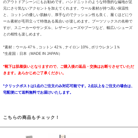
のアウトドアシーンにもお勧めです。ハンドニットのような特徴的な編地が足
元にさり気ないアクセントを加えてくれます。ウール素材が持つ高い保温性
と、コットンの優しい肌触り、厚手なのでクッション性も良く、履くほどにウ
ール素材が毛羽立って特徴ある風合いが楽しめます。ブーツソックスの名称で
すが、スニーカーやサンダル、レザーシューズやブーツなど、幅広いシューズ
との相性も楽しめます。
*素材：ウール 47％ , コットン 42％ , ナイロン 10% , ポリウレタン 1％
*生産国：日本（MADE IN JAPAN）
*靴下は肌着扱いとなりますので、ご購入後の返品・交換はお断りさせていただ
きます。あらかじめご了承ください。
*クリックポストは1点のご注文のみ対応可能です。2点以上をご注文の場合は、
宅配便にて送料無料でお届けいたします。
こちらの商品もチェック！