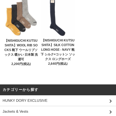
【NISHIGUCHI KUTSU
【NISHIGUCHI KUTSU
SHITA】SILK COTTON
SHITA】WOOL RIB SO
LONG HOSE - NAVY 靴
CKS 靴下 ウールリブソ
下 シルク×コットン ソッ
ックス 暖かい 日本製 洗
クス ロングホーズ
濯可
2,640円(税込)
2,200円(税込)
カテゴリーから探す
HUNKY DORY EXCLUSIVE
Jackets & Vests