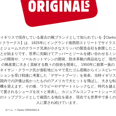
イギリスで現存している最古の靴ブランドとして知られている【Clarks
/ クラークス】は、1825年にイングランド南西部ストリートでサイラス
とジェームスのクラーク兄弟が小さなスリッパの製造会社を創業したこ
とが始まりです。世界に先駆けてアッパーとソールを縫い合わせるミシ
ンの開発や、ソールカットマシンの開発、防水革靴の商品化など、現代
の靴産業に大きく貢献する数々の技術を開発し、1950年に創業一族の
ネイサン・クラーク氏が進駐地ビルマで見たゴム底靴からインスピレー
ションを受け戦後に考案した「デザートブーツ」を発表。当時イギリス
国内での評価は低かったもののアメリカで大ヒットを飛ばし、大きな転
機を迎えます。その後、ワラビーやデザートトレックなど、時代を越え
て愛されるシューズを次々と発表し、カジュアルコンフォートシューズ
のトップブランドとして確固たる地位を築き、現在でも世界中で多くの
人に愛され続けています。
ホーム
>
Clarks ORIGINALS