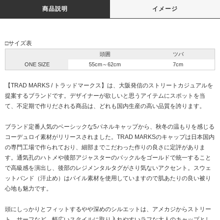
商品説明
イメージ
□サイズ表
頭囲
ツバ
ONE SIZE
55cm～62cm
7cm
【TRAD MARKS / トラッドマークス】は、大阪発信のストリートカジュアルを
提案するブランドです。デザイナーが欲しいと思うアイテムにスポットを当
て、不定期で作りだされる商品は、どれも国内生産の高い品質を誇ります。
ブランド定番人気のベーシックな5パネルキャップから、秋冬の温もりを感じる
コーデュロイ素材がリリースされました。TRAD MARKSのキャップは日本国内
の専門工場で作られており、細部までこだわった作りの良さに定評がありま
す。通気孔のハトメや後部アジャスターのバックルをゴールドで統一すること
で高級感を演出し、後部のレジメンタルタグがさり気ないアクセント。スウェ
ットバンド（汗止め）はパイル素材を使用していますので肌あたりの良い被り
心地も魅力です。
頭にしっかりとフィットするやや深めのシルエットは、アメカジからストリー
ト、サーフなど、幅広いスタイルに取り入れやすいラフな大人のキャップとし