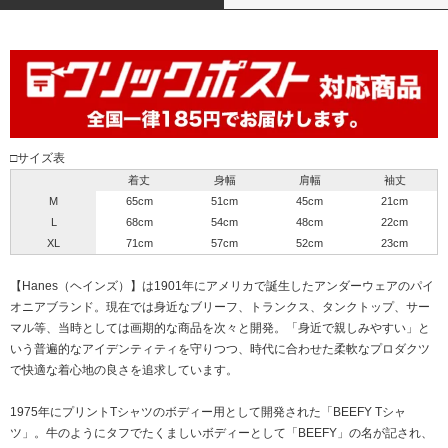
□サイズ表
着丈
身幅
肩幅
袖丈
M
65cm
51cm
45cm
21cm
L
68cm
54cm
48cm
22cm
XL
71cm
57cm
52cm
23cm
【Hanes（ヘインズ）】は1901年にアメリカで誕生したアンダーウェアのパイ
オニアブランド。現在では身近なブリーフ、トランクス、タンクトップ、サー
マル等、当時としては画期的な商品を次々と開発。「身近で親しみやすい」と
いう普遍的なアイデンティティを守りつつ、時代に合わせた柔軟なプロダクツ
で快適な着心地の良さを追求しています。
1975年にプリントTシャツのボディー用として開発された「BEEFY Tシャ
ツ」。牛のようにタフでたくましいボディーとして「BEEFY」の名が記され、