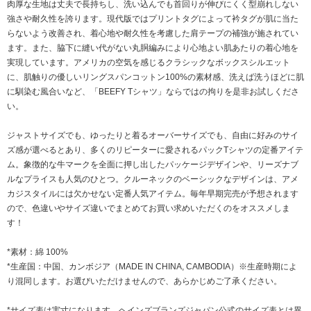
肉厚な生地は丈夫で長持ちし、洗い込んでも首回りが伸びにくく型崩れしない
強さや耐久性を誇ります。現代版ではプリントタグによって衿タグが肌に当た
らないよう改善され、着心地や耐久性を考慮した肩テープの補強が施されてい
ます。また、脇下に縫い代がない丸胴編みにより心地よい肌あたりの着心地を
実現しています。アメリカの空気を感じるクラシックなボックスシルエット
に、肌触りの優しいリングスパンコットン100%の素材感、洗えば洗うほどに肌
に馴染む風合いなど、「BEEFY Tシャツ」ならではの拘りを是非お試しくださ
い。
ジャストサイズでも、ゆったりと着るオーバーサイズでも、自由に好みのサイ
ズ感が選べるとあり、多くのリピーターに愛されるパックTシャツの定番アイテ
ム。象徴的な牛マークを全面に押し出したパッケージデザインや、リーズナブ
ルなプライスも人気のひとつ。クルーネックのベーシックなデザインは、アメ
カジスタイルには欠かせない定番人気アイテム。毎年早期完売が予想されます
ので、色違いやサイズ違いでまとめてお買い求めいただくのをオススメしま
す！
*素材：綿 100%
*生産国：中国、カンボジア（MADE IN CHINA, CAMBODIA）※生産時期によ
り混同します。お選びいただけませんので、あらかじめご了承ください。
*サイズ表は実寸になります。ヘインズブランズジャパン公式のサイズ表とは異