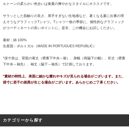
ルトーンの柔らかい色合いは春夏の爽やかなスタイルにオススメです。
サラッとした肌触りの良さ、厚手すぎない生地感など、暑くなる夏に出番の増
えそうなグラフィックTシャツ。Tシャツ一枚の季節に、個性的なグラフィック
がコーディネートの良いポイントに。是非、この機会にお試しください。
素材：綿 100%
生産国：ポルトガル（MADE IN PORTUGUES REPUBLIC）
*採寸表は、背面の着丈（襟裏下中央～裾）、身幅（両脇下の幅）、裄丈（襟裏
下中央～袖先）、袖丈（脇下～袖先）で計測しております。
*素材の特性上、表面に細かな擦れやキズが見られる場合がございます。また、
採寸に若干の差異が生じる場合がございます。あらかじめご了承ください。
カテゴリーから探す