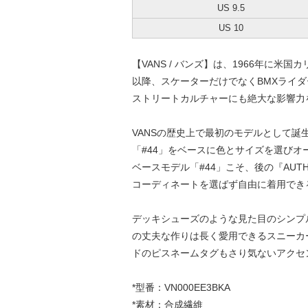
US 9.5
US 10
【VANS / バンズ】は、1966年に米
以降、スケーターだけでなくBMXライ
ストリートカルチャーにも絶大な影響力
VANSの歴史上で最初のモデルとして誕
「#44」をベースに色とサイズを選び
ベースモデル「#44」こそ、後の『AU
コーディネートを選ばず自由に着用でき
デッキシューズのような見た目のシンプ
の丈夫な作りは長く愛用できるスニーカー
ドのピスネームタグもさり気ないアクセ
*型番：VN000EE3BKA
*素材：合成繊維