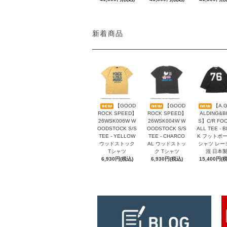
新着商品
【GOOD
【GOOD
【A.G
ROCK SPEED】
ROCK SPEED】
ALDING&B
26WSK006W W
26WSK004W W
S】C/R FO
OODSTOCK S/S
OODSTOCK S/S
ALL TEE - 
TEE - YELLOW
TEE - CHARCO
K フットボ
ウッドストック
AL ウッドストッ
シャツ レー
Tシャツ
ク Tシャツ
混 日本
6,930円(税込)
6,930円(税込)
15,400円(