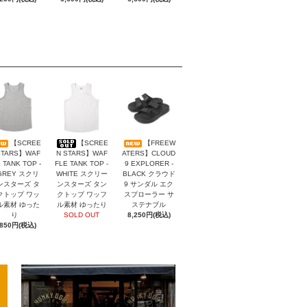
【SCREE
【SCREE
【FREEW
STARS】WAF
N STARS】WAF
ATERS】CLOUD
 TANK TOP -
FLE TANK TOP -
9 EXPLORER -
GREY スクリ
WHITE スクリー
BLACK クラウド
ンスターズ タ
ンスターズ タン
9 サンダル エク
クトップ ワッ
クトップ ワッフ
スプローラー サ
ル素材 ゆった
ル素材 ゆったり
ステナブル
り
SOLD OUT
8,250円(税込)
,850円(税込)