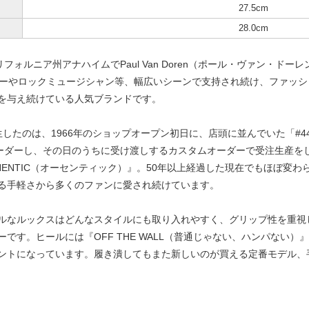
27.5cm
28.0cm
国カリフォルニア州アナハイムでPaul Van Doren（ポール・ヴァン・
ダーやロックミュージシャン等、幅広いシーンで支持され続け、ファッ
を与え続けている人気ブランドです。
生したのは、1966年のショップオープン初日に、店頭に並んでいた「#
オーダーし、その日のうちに受け渡しするカスタムオーダーで受注生産を
THENTIC（オーセンティック）』。50年以上経過した現在でもほぼ変
る手軽さから多くのファンに愛され続けています。
ルなルックスはどんなスタイルにも取り入れやすく、グリップ性を重視
です。ヒールには『OFF THE WALL（普通じゃない、ハンパない
ントになっています。履き潰してもまた新しいのが買える定番モデル、