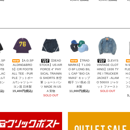
.SP
【A.G.SP
【DEAD
【TRAD
【LEVI'S
RO
ALDING&BRO
STOCK】US AIR
MARKS】T LOG
VINTAGE CLOT
N 
OTB
S】C/R FOOTB
FORCE 4" PHY
O 6P LONG BIL
HING】1936 TY
FLE
BLAC
ALL TEE - PUR
SICAL TRAININ
L CAP "BIO CA
PE I TRUCKER
H.
ールT
PLE フットボー
G SHORTS 米空
NVAS" キャップ
JACKET - ALAM
ー
ヨン
ルTシャツ レー
軍 ショートパン
帽子 ツバ長め 日
O 506XX ジャケ
ン
製
ヨン混 日本製
ツ MADE IN US
本製
ット ファースト
フ
税込)
15,400円(税込)
A 実物
11,000円(税込)
SOLD OUT
SOLD OUT
3