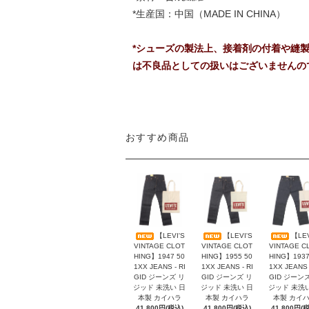
*生産国：中国（MADE IN CHINA）
*シューズの製法上、接着剤の付着や縫
は不良品としての扱いはございませんの
おすすめ商品
【LEVI'S
【LEVI'S
【LEV
VINTAGE CLOT
VINTAGE CLOT
VINTAGE C
HING】1947 50
HING】1955 50
HING】1937
1XX JEANS - RI
1XX JEANS - RI
1XX JEANS 
GID ジーンズ リ
GID ジーンズ リ
GID ジーン
ジッド 未洗い 日
ジッド 未洗い 日
ジッド 未洗
本製 カイハラ
本製 カイハラ
本製 カイ
41,800円(税込)
41,800円(税込)
41,800円(