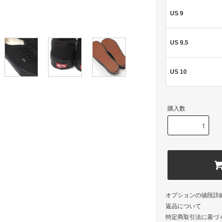
US 9
US 9.5
US 10
購入数
オプションの値段詳
返品について
特定商取引法に基づ