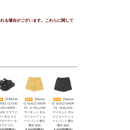
られる場合がございます。これらに関して
【FREEW
【Marmo
【Marmo
ERS】CLOUD
t】GUILD SHOR
t】GUILD SHOR
EXPLORER -
TS - A.YELLOW
TS - M.BLACK
ACK クラウド
マーモット ギル
マーモット ギル
 サンダル エク
ドショーツ ショ
ドショーツ ショ
プローラー サ
ートパンツ 耐久
ートパンツ 耐久
ステナブル
撥水 短め
撥水 短め
,250円(税込)
6,600円(税込)
6,600円(税込)