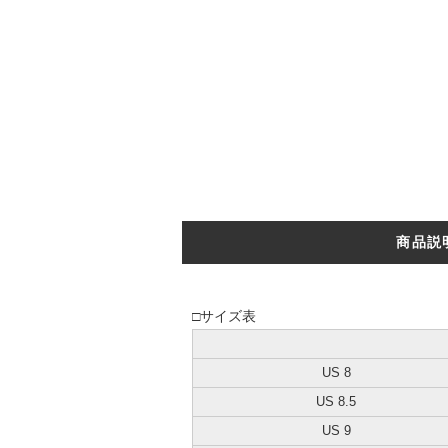
商品説
□サイズ表
US 8
US 8.5
US 9