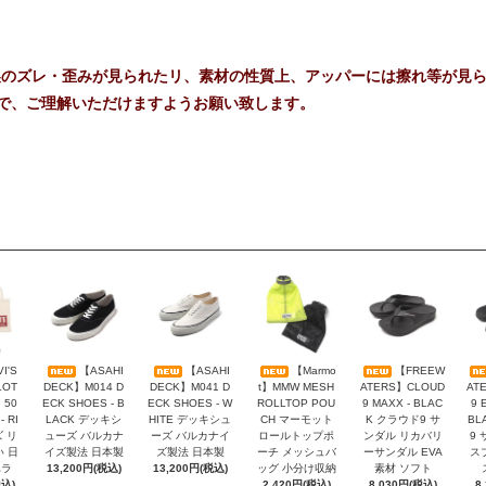
製のズレ・歪みが見られたリ、素材の性質上、アッパーには擦れ等が見
で、ご理解いただけますようお願い致します。
I'S
【ASAHI
【ASAHI
【Marmo
【FREEW
LOT
DECK】M014 D
DECK】M041 D
t】MMW MESH
ATERS】CLOUD
AT
 50
ECK SHOES - B
ECK SHOES - W
ROLLTOP POU
9 MAXX - BLAC
9 
- RI
LACK デッキシ
HITE デッキシュ
CH マーモット
K クラウド9 サ
BL
ズ リ
ューズ バルカナ
ーズ バルカナイ
ロールトップポ
ンダル リカバリ
9
い 日
イズ製法 日本製
ズ製法 日本製
ーチ メッシュバ
ーサンダル EVA
ス
ハラ
13,200円(税込)
13,200円(税込)
ッグ 小分け収納
素材 ソフト
税込)
2,420円(税込)
8,030円(税込)
8