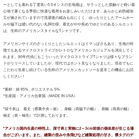
ーとしても着れる丁度良い5.5オンスの生地感は、サラッとした肌触りと軽い着
心地で暑くなる季節に快適な着用をお楽しみいただけます。あらかじめ防縮加
工が施されていますので洗濯後の縮みも出にくく、ゆったりとしたアームホー
ルや脇下は縫い代のない丸胴仕様、着丈がやや長めでゆとりのあるシルエット
は、生粋のアメリカンスタイルなTシャツです。
アメリカンサイズのざっくりとしたシルエットはイマっぽさもあり、生地の特
徴でもあるマイクロストライプがレトロなアメリカンカジュアルを演出してく
れます。90年代頃にもこういったマイクロストライプTシャツは様々なブラン
ドがリリースしていましたが、現代ではホント見なくなりました。現在でも
に
こだわり生産し続けている生粋のアメリカンカットソーを是非この機会にお試
しください！
*素材：綿 95% , ポリエステル 5%
*生産国：アメリカ合衆国（MADE IN USA）
*採寸表は、着丈（襟裏中央～裾）、身幅（両脇下の幅）、肩幅（両肩の幅）、
袖丈（肩～袖先）で計測しております。
*アメリカ国内生産の特性上、採寸表と実物に2～3cm前後の個体差が生じる場
合がございます。また、縫製の歪みや糸飛びなど縫製処理の甘さ、襟タグのデ