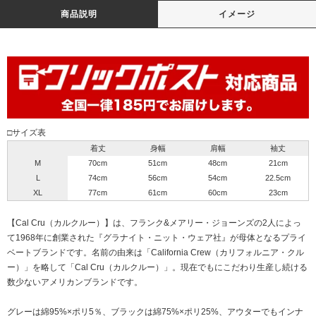
商品説明
イメージ
□サイズ表
着丈
身幅
肩幅
袖丈
M
70cm
51cm
48cm
21cm
L
74cm
56cm
54cm
22.5cm
XL
77cm
61cm
60cm
23cm
【Cal Cru（カルクルー）】は、フランク&メアリー・ジョーンズの2人によっ
て1968年に創業された『グラナイト・ニット・ウェア社』が母体となるプライ
ベートブランドです。名前の由来は「California Crew（カリフォルニア・クル
ー）」を略して「Cal Cru（カルクルー）」。現在でも
にこだわり生産し続ける
数少ないアメリカンブランドです。
グレーは綿95%×ポリ5％、ブラックは綿75%×ポリ25%、アウターでもインナ