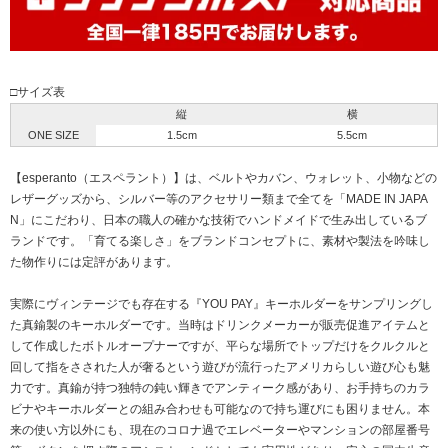
□サイズ表
縦
横
ONE SIZE
1.5cm
5.5cm
【esperanto（エスペラント）】は、ベルトやカバン、ウォレット、小物などの
レザーグッズから、シルバー等のアクセサリー類まで全てを「MADE IN JAPA
N」にこだわり、日本の職人の確かな技術でハンドメイドで生み出しているブ
ランドです。「育てる楽しさ」をブランドコンセプトに、素材や製法を吟味し
た物作りには定評があります。
実際にヴィンテージでも存在する『YOU PAY』キーホルダーをサンプリングし
た真鍮製のキーホルダーです。当時はドリンクメーカーが販売促進アイテムと
して作成したボトルオープナーですが、平らな場所でトップだけをクルクルと
回して指をさされた人が奢るという遊びが流行ったアメリカらしい遊び心も魅
力です。真鍮が持つ独特の鈍い輝きでアンティーク感があり、お手持ちのカラ
ビナやキーホルダーとの組み合わせも可能なので持ち運びにも困りません。本
来の使い方以外にも、現在のコロナ過でエレベーターやマンションの部屋番号