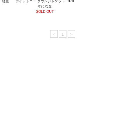
 軽量
ホイットニー ダウンジャケット 1970
年代 復刻
SOLD OUT
<
1
>