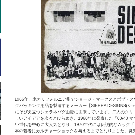
1965年、米カリフォルニア州でジョージ・マークスとボブ・
クパッキング用品を製造するメーカー【SIERRA DESIGNS
にそびえ立つシェラネバダ山脈に由来しています。二人のクリ
しいアイデアを次々とひらめき、1968年に発表した『60/40
い世代を中心に大人気となり、1970年代には伝説的なムック「Mad
本の若者にカルチャーショックを与えるまでとなりました。発売