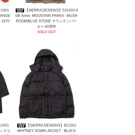
21001
【SIERRA DESIGNS】531003 6
RANGE
0th Anniv. MOUNTAIN PARKA - MUSH
1970
ROOM/BLUE STONE マウンテンパー
カー 60周年
SOLD OUT
31001
【SIERRA DESIGNS】821001
 モッズコ
WHITNEY DOWN JACKET - BLACK