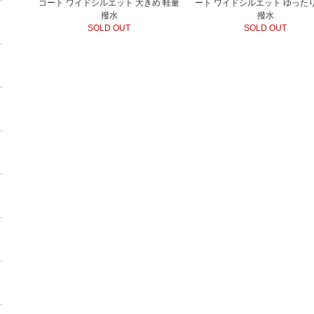
コート ワイドシルエット 大きめ 軽量
ート ワイドシルエット ゆったり
撥水
撥水
SOLD OUT
SOLD OUT