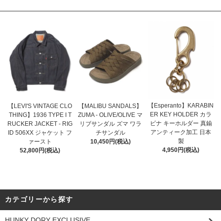
【Esperanto】KARABIN
【LEVI'S VINTAGE CLO
【MALIBU SANDALS】
ER KEY HOLDER カラ
THING】1936 TYPE I T
ZUMA - OLIVE/OLIVE マ
ビナ キーホルダー 真鍮
RUCKER JACKET - RIG
リブサンダル ズマ ワラ
アンティーク加工 日本
ID 506XX ジャケット フ
チサンダル
製
ァースト
10,450円(税込)
4,950円(税込)
52,800円(税込)
カテゴリーから探す
HUNKY DORY EXCLUSIVE