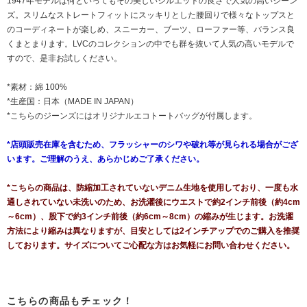
1947年モデルは何といってもその美しいシルエットの良さで人気の高いジーン
ズ。スリムなストレートフィットにスッキリとした腰回りで様々なトップスと
のコーディネートが楽しめ、スニーカー、ブーツ、ローファー等、バランス良
くまとまります。LVCのコレクションの中でも群を抜いて人気の高いモデルで
すので、是非お試しください。
*素材：綿 100%
*生産国：日本（MADE IN JAPAN）
*こちらのジーンズにはオリジナルエコトートバッグが付属します。
*店頭販売在庫を含むため、フラッシャーのシワや破れ等が見られる場合がござ
います。ご理解のうえ、あらかじめご了承ください。
*こちらの商品は、防縮加工されていないデニム生地を使用しており、一度も水
通しされていない未洗いのため、お洗濯後にウエストで約2インチ前後（約4cm
～6cm）、股下で約3インチ前後（約6cm～8cm）の縮みが生じます。お洗濯
方法により縮みは異なりますが、目安としては2インチアップでのご購入を推奨
しております。サイズについてご心配な方はお気軽にお問い合わせください。
こちらの商品もチェック！