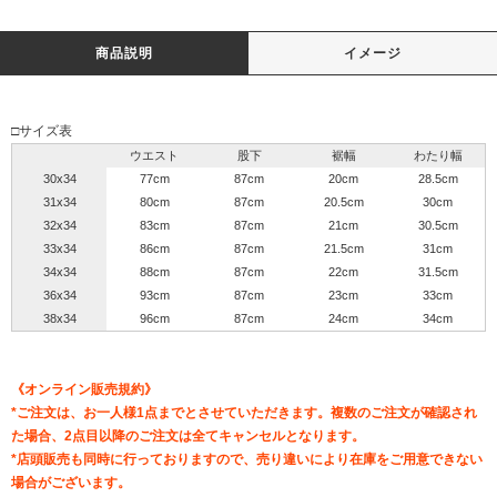
商品説明
イメージ
□サイズ表
ウエスト
股下
裾幅
わたり幅
30x34
77cm
87cm
20cm
28.5cm
31x34
80cm
87cm
20.5cm
30cm
32x34
83cm
87cm
21cm
30.5cm
33x34
86cm
87cm
21.5cm
31cm
34x34
88cm
87cm
22cm
31.5cm
36x34
93cm
87cm
23cm
33cm
38x34
96cm
87cm
24cm
34cm
《オンライン販売規約》
*ご注文は、お一人様1点までとさせていただきます。複数のご注文が確認され
た場合、2点目以降のご注文は全てキャンセルとなります。
*店頭販売も同時に行っておりますので、売り違いにより在庫をご用意できない
場合がございます。