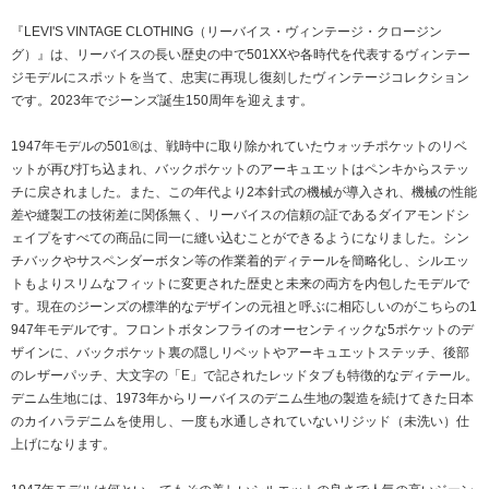
『LEVI'S VINTAGE CLOTHING（リーバイス・ヴィンテージ・クロージン
グ）』は、リーバイスの長い歴史の中で501XXや各時代を代表するヴィンテー
ジモデルにスポットを当て、忠実に再現し復刻したヴィンテージコレクション
です。2023年でジーンズ誕生150周年を迎えます。
1947年モデルの501®は、戦時中に取り除かれていたウォッチポケットのリベ
ットが再び打ち込まれ、バックポケットのアーキュエットはペンキからステッ
チに戻されました。また、この年代より2本針式の機械が導入され、機械の性能
差や縫製工の技術差に関係無く、リーバイスの信頼の証であるダイアモンドシ
ェイプをすべての商品に同一に縫い込むことができるようになりました。シン
チバックやサスペンダーボタン等の作業着的ディテールを簡略化し、シルエッ
トもよりスリムなフィットに変更された歴史と未来の両方を内包したモデルで
す。現在のジーンズの標準的なデザインの元祖と呼ぶに相応しいのがこちらの1
947年モデルです。フロントボタンフライのオーセンティックな5ポケットのデ
ザインに、バックポケット裏の隠しリベットやアーキュエットステッチ、後部
のレザーパッチ、大文字の「E」で記されたレッドタブも特徴的なディテール。
デニム生地には、1973年からリーバイスのデニム生地の製造を続けてきた日本
のカイハラデニムを使用し、一度も水通しされていないリジッド（未洗い）仕
上げになります。