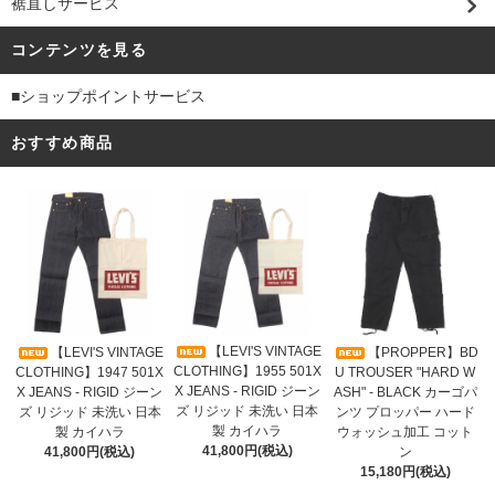
裾直しサービス
コンテンツを見る
■ショップポイントサービス
おすすめ商品
【LEVI'S VINTAGE
【LEVI'S VINTAGE
【PROPPER】BD
CLOTHING】1955 501X
CLOTHING】1947 501X
U TROUSER "HARD W
X JEANS - RIGID ジーン
X JEANS - RIGID ジーン
ASH" - BLACK カーゴパ
ズ リジッド 未洗い 日本
ズ リジッド 未洗い 日本
ンツ プロッパー ハード
製 カイハラ
製 カイハラ
ウォッシュ加工 コット
41,800円(税込)
41,800円(税込)
ン
15,180円(税込)