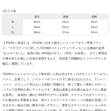
□サイズ表
着丈
身幅
肩幅
M
64cm
53cm
43cm
L
66cm
55cm
44cm
XL
68cm
57cm
45cm
【TAION = 体温】は、2016年に日本で誕生したインナーダウン専業ブラン
ド。“クオリティーに対しての圧倒的コストパフォーマンスによる価値の追求
”をスローガンに、嵩高の高い800flpのダウン（羽毛）を採用し、ダウン専用糸
や撥水加工を施した生地を使用するなど、高品質で高機能なインナーダウンを
幅広く展開しています。
TAIONのベストセラーとして毎年高い人気を誇るVネックボタンインナーダウン
ベスト。定番として、ジャケットやコートの下に着るのはもちろん、Tシャツ、
シャツ、スウェット等の上にも気軽に羽織れる、軽くて暖かく着回しやすいシ
ンプルで汎用性の高いアイテムです。表地は適度な光沢感のあるナイロン素材
を使用し、保温性に優れた800FPのダウンを採用。スクウェアのダウンステッ
チが都会的な雰囲気を高め、両サイドのファスナーポケットや着脱が安易にで
きるボタン留めが使い勝手の良いデザイン。豊富なカラーバリエーションやサ
イズ展開で用途に合わせたセレクトが楽しめ、デイリーに気兼ねなく着用をお