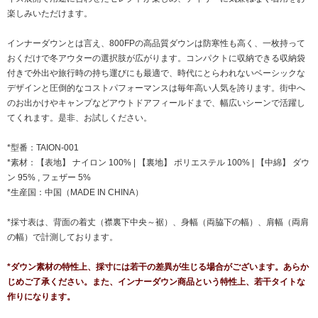
楽しみいただけます。
インナーダウンとは言え、800FPの高品質ダウンは防寒性も高く、一枚持って
おくだけで冬アウターの選択肢が広がります。コンパクトに収納できる収納袋
付きで外出や旅行時の持ち運びにも最適で、時代にとらわれないベーシックな
デザインと圧倒的なコストパフォーマンスは毎年高い人気を誇ります。街中へ
のお出かけやキャンプなどアウトドアフィールドまで、幅広いシーンで活躍し
てくれます。是非、お試しください。
*型番：TAION-001
*素材：【表地】 ナイロン 100% | 【裏地】 ポリエステル 100% | 【中綿】 ダウ
ン 95% , フェザー 5%
*生産国：中国（MADE IN CHINA）
*採寸表は、背面の着丈（襟裏下中央～裾）、身幅（両脇下の幅）、肩幅（両肩
の幅）で計測しております。
*ダウン素材の特性上、採寸には若干の差異が生じる場合がございます。あらか
じめご了承ください。また、インナーダウン商品という特性上、若干タイトな
作りになります。