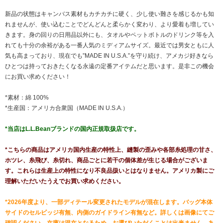
新品の状態はキャンバス素材もカチカチに硬く、少し使い難さを感じるかも知
れませんが、使い込むことでどんどんと柔らかく変わり、より愛着も増してい
きます。身の回りの日用品以外にも、タオルやペットボトルのドリンク等を入
れても十分の余裕がある一番人気のミディアムサイズ。最近では男女ともに人
気も高まっており、現在でも”MADE IN U.S.A.”を守り続け、アメカジ好きなら
ひとつは持っておきたくなる永遠の定番アイテムだと思います。是非この機会
にお買い求めください！
*素材：綿 100%
*生産国：アメリカ合衆国（MADE IN U.S.A.）
*当店はL.L.Beanブランドの国内正規取扱店です。
*こちらの商品はアメリカ国内生産の特性上、縫製の歪みや各部糸処理の甘さ、
ホツレ、糸飛び、糸切れ、商品ごとに若干の個体差が生じる場合がございま
す。これらは生産上の特性になり不良品扱いとはなりません。アメリカ製にご
理解いただいたうえでお買い求めください。
*2026年度より、一部ディテール変更されたモデルが混在します。バッグ本体
サイドのセルビッジ有無、内側のガイドライン有無など。詳しくは画像にてご
確認ください。在庫は混在となるため、お選びいただくことは出来ません。あ