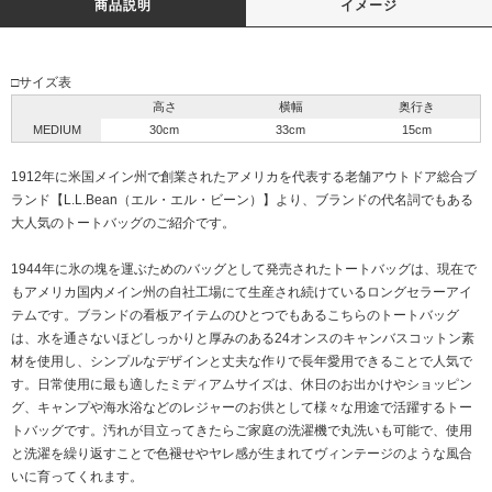
商品説明
イメージ
□サイズ表
高さ
横幅
奥行き
MEDIUM
30cm
33cm
15cm
1912年に米国メイン州で創業されたアメリカを代表する老舗アウトドア総合ブ
ランド【L.L.Bean（エル・エル・ビーン）】より、ブランドの代名詞でもある
大人気のトートバッグのご紹介です。
1944年に氷の塊を運ぶためのバッグとして発売されたトートバッグは、現在で
もアメリカ国内メイン州の自社工場にて生産され続けているロングセラーアイ
テムです。ブランドの看板アイテムのひとつでもあるこちらのトートバッグ
は、水を通さないほどしっかりと厚みのある24オンスのキャンバスコットン素
材を使用し、シンプルなデザインと丈夫な作りで長年愛用できることで人気で
す。日常使用に最も適したミディアムサイズは、休日のお出かけやショッピン
グ、キャンプや海水浴などのレジャーのお供として様々な用途で活躍するトー
トバッグです。汚れが目立ってきたらご家庭の洗濯機で丸洗いも可能で、使用
と洗濯を繰り返すことで色褪せやヤレ感が生まれてヴィンテージのような風合
いに育ってくれます。