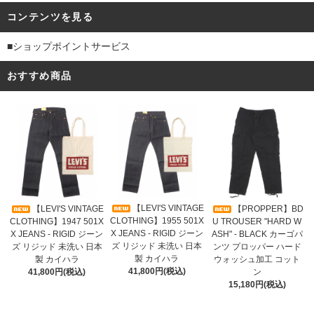
コンテンツを見る
■ショップポイントサービス
おすすめ商品
【LEVI'S VINTAGE
【LEVI'S VINTAGE
【PROPPER】BD
CLOTHING】1955 501X
CLOTHING】1947 501X
U TROUSER "HARD W
X JEANS - RIGID ジーン
X JEANS - RIGID ジーン
ASH" - BLACK カーゴパ
ズ リジッド 未洗い 日本
ズ リジッド 未洗い 日本
ンツ プロッパー ハード
製 カイハラ
製 カイハラ
ウォッシュ加工 コット
41,800円(税込)
41,800円(税込)
ン
15,180円(税込)