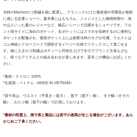
当時のMarmotロゴ刺繍を裾に配置し、クラシックだけど素材感や雰囲気が新鮮
に感じる定番ショーツ。夏本番にはもちろん、ジメジメとした梅雨時期や、海
や山といった夏のレジャーなど、幅広いシーンで活躍するショーツです。フロ
ント両サイドに深めのポケット、右ポケットにはスマホを収納するのに便利な
ポケットが配備され、後部ポケット上には創業当時のタグが付属。ウエストは
ゴム伸縮とドローコードで調節するイージー仕様でリラックスして過ごせま
す。裾に入るロゴ刺繍はボディーと同色仕上げですのでブランド主張も少な
く、様々なアイテムとの組み合わせが楽しめます。是非この機会にお試しくだ
さい。
*素材：ナイロン 100%
*生産国：ベトナム（MADE IN VIETNAM）
*採寸表は、ウエスト（平置き～最大）、股下（股下～裾）、すそ幅（すその
幅）、わたり幅（股下の幅）で計測しております。
*素材の性質上、採寸表と製品には若干の差異が生じる場合がございます。あら
かじめご了承ください。