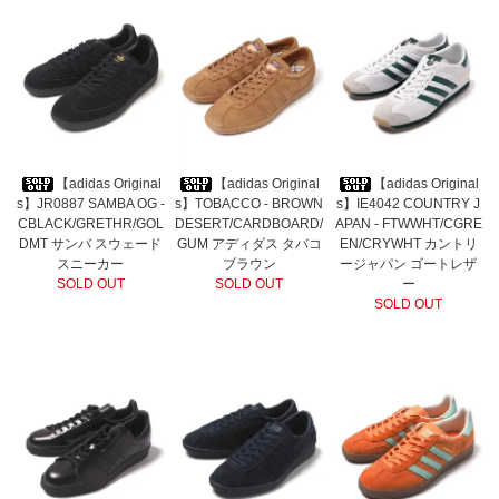
【adidas Original
【adidas Original
【adidas Original
s】JR0887 SAMBA OG -
s】TOBACCO - BROWN
s】IE4042 COUNTRY J
CBLACK/GRETHR/GOL
DESERT/CARDBOARD/
APAN - FTWWHT/CGRE
DMT サンバ スウェード
GUM アディダス タバコ
EN/CRYWHT カントリ
スニーカー
ブラウン
ージャパン ゴートレザ
SOLD OUT
SOLD OUT
ー
SOLD OUT