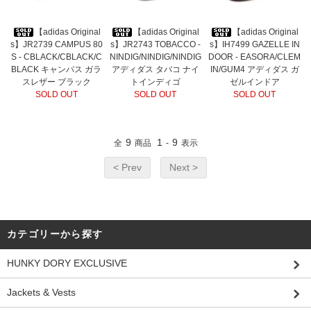
【adidas Original
【adidas Original
【adidas Original
s】JR2739 CAMPUS 80
s】JR2743 TOBACCO -
s】IH7499 GAZELLE IN
S - CBLACK/CBLACK/C
NINDIG/NINDIG/NINDIG
DOOR - EASORA/CLEM
BLACK キャンパス ガラ
アディダス タバコ ナイ
IN/GUM4 アディダス ガ
スレザー ブラック
トインディゴ
ゼルインドア
SOLD OUT
SOLD OUT
SOLD OUT
9
1
9
全
商品
-
表示
< Prev
Next >
カテゴリーから探す
HUNKY DORY EXCLUSIVE
Jackets & Vests