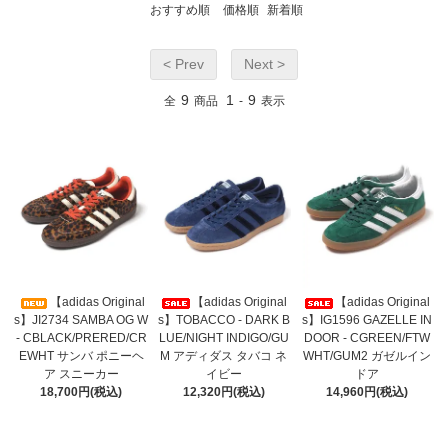
おすすめ順
価格順
新着順
< Prev
Next >
9
1
9
全
商品
-
表示
【adidas Original
【adidas Original
【adidas Original
s】JI2734 SAMBA OG W
s】TOBACCO - DARK B
s】IG1596 GAZELLE IN
- CBLACK/PRERED/CR
LUE/NIGHT INDIGO/GU
DOOR - CGREEN/FTW
EWHT サンバ ポニーヘ
M アディダス タバコ ネ
WHT/GUM2 ガゼルイン
ア スニーカー
イビー
ドア
18,700円(税込)
12,320円(税込)
14,960円(税込)