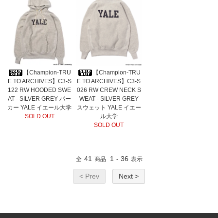
【Champion-TRU
【Champion-TRU
E TO ARCHIVES】C3-S
E TO ARCHIVES】C3-S
026 RW CREW NECK S
122 RW HOODED SWE
WEAT - SILVER GREY
AT - SILVER GREY パー
スウェット YALE イエー
カー YALE イエール大学
ル大学
SOLD OUT
SOLD OUT
41
1
36
全
商品
-
表示
< Prev
Next >