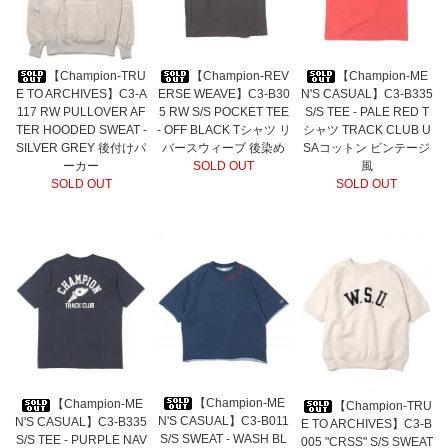
【Champion-TRU
【Champion-REV
【Champion-ME
E TO ARCHIVES】C3-A
ERSE WEAVE】C3-B30
N'S CASUAL】C3-B335
117 RW PULLOVER AF
5 RW S/S POCKET TEE
S/S TEE - PALE RED T
TER HOODED SWEAT -
- OFF BLACK Tシャツ リ
シャツ TRACK CLUB U
SILVER GREY 後付けパ
バースウィーブ 後染め
SAコットン ビンテージ
ーカー
SOLD OUT
風
SOLD OUT
SOLD OUT
【Champion-ME
【Champion-ME
【Champion-TRU
N'S CASUAL】C3-B011
N'S CASUAL】C3-B335
E TO ARCHIVES】C3-B
S/S SWEAT - WASH BL
S/S TEE - PURPLE NAV
005 "CRSS" S/S SWEAT