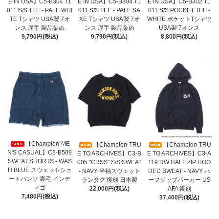
E IN USA】C5-B304 T1
E IN USA】C5-B304 T1
E IN USA】C5-B302 T1
011 S/S TEE - PALE WHI
011 S/S TEE - PALE SA
011 S/S POCKET TEE -
TE Tシャツ USA製 7オ
XE Tシャツ USA製 7オ
WHITE ポケットTシャツ
ンス 厚手 製品染め
ンス 厚手 製品染め
USA製 7オンス
9,790円(税込)
9,790円(税込)
8,800円(税込)
【Champion-ME
【Champion-TRU
【Champion-TRU
N'S CASUAL】C3-B509
E TO ARCHIVES】C3-B
E TO ARCHIVES】C3-A
SWEAT SHORTS - WAS
005 "CRSS" S/S SWEAT
119 RW HALF ZIP HOO
H BLUE スウェットショ
- NAVY 半袖スウェット
DED SWEAT - NAVY ハ
ートパンツ 裏毛 インデ
ランタグ 復刻 日本製
ーフジップパーカー US
ィゴ
22,000円(税込)
AFA 復刻
7,480円(税込)
37,400円(税込)