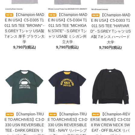
【Champion-MAD
【Champion-MAD
【Champion-MAD
E IN USA】C5-D305 T1
E IN USA】C5-D304 T1
E IN USA】C5-D303 T1
011 S/S TEE "BROWN" -
011 S/S TEE "MICHIGA
011 S/S TEE "HARVAR
S.GREY Tシャツ USA製
N STATE" - S.GREY Tシ
D" - S.GREY Tシャツ US
7オンス 厚手 ブラウン大
ャツ USA製 ミシガン州
A製 7オンス ハーバード
学
立大学
大学
9,790円(税込)
9,790円(税込)
9,790円(税込)
【Champion-TRU
【Champion-TRU
【Champion-REV
E TO ARCHIVES】C3-D
E TO ARCHIVES】C3-D
ERSE WEAVE】C3-C02
330 USN REVERSIBLE
330 USN REVERSIBLE
8 RW CREW NECK SW
TEE - DARK GREEN リ
TEE - NAVY リバーシブ
EAT - OFF BLACK リバ