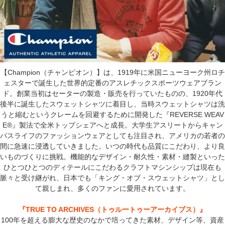
【Champion（チャンピオン）】は、1919年に米国ニューヨーク州ロチ
ェスターで誕生した世界的定番のアスレチックスポーツウェアブラン
ド。創業当初はセーターの製造・販売を行っていたものの、1920年代
後半に誕生したスウェットシャツに着目し、当時スウェットシャツは洗
うと縮むというクレームを回避するために開発した『REVERSE WEAV
E®』製法で全米トップシェアへと成長。大学生アスリートからキャン
パスライフのファッションウェアとしても注目され、アメリカの若者の
間に急速に浸透していきました。いつの時代も品質にこだわり、より良
いものづくりに挑戦。機能的なデザイン・耐久性・素材・縫製といった
ひとつひとつのディテールにこだわるクラフトマシンシップは現在も
脈々と受け継がれ、日本でも「キング・オブ・スウェットシャツ」とし
て親しまれ、多くのファンに愛用されています。
『TRUE TO ARCHIVES（トゥルートゥーアーカイブス）』
100年を超える膨大な歴史のなかで培ってきた素材、デザイン等、資産