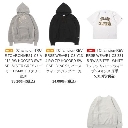
【Champion-TRU
【Champion-REV
【Champion-REV
E TO ARCHIVES】C3-A
ERSE WEAVE】C3-Y13
ERSE WEAVE】C3-Z31
118 RW HOODED SWE
4 RW ZIP HOODED SW
5 RW S/S TEE - WHITE
AT - SILVER GREY パー
EAT - BLACK リバース
Tシャツ リバースウィー
カー USMA ミリタリー
ウィーブ ジップパーカ
ブ 9.4オンス 厚手
復刻
ー
5,313円(税込)
35,200円(税込)
14,080円(税込)