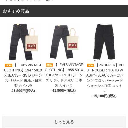
おすすめ商品
【LEVI'S VINTAGE
【LEVI'S VINTAGE
【PROPPER】BD
CLOTHING】1955 501X
CLOTHING】1947 501X
U TROUSER "HARD W
X JEANS - RIGID ジーン
X JEANS - RIGID ジーン
ASH" - BLACK カーゴパ
ズ リジッド 未洗い 日本
ズ リジッド 未洗い 日本
ンツ プロッパー ハード
製 カイハラ
製 カイハラ
ウォッシュ加工 コット
41,800円(税込)
41,800円(税込)
ン
15,180円(税込)
もっと見る