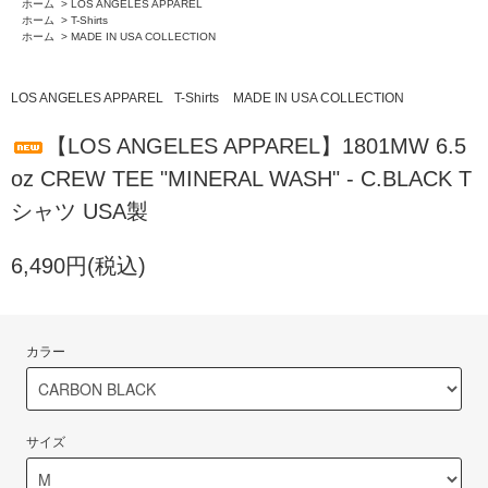
ホーム
>
LOS ANGELES APPAREL
ホーム
>
T-Shirts
ホーム
>
MADE IN USA COLLECTION
LOS ANGELES APPAREL
T-Shirts
MADE IN USA COLLECTION
【LOS ANGELES APPAREL】1801MW 6.5
oz CREW TEE "MINERAL WASH" - C.BLACK T
シャツ USA製
6,490円(税込)
カラー
サイズ