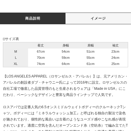
商品説明
イメージ
□サイズ表
着丈
身幅
肩幅
袖丈
M
67cm
54cm
51cm
23cm
L
70cm
59cm
55cm
24cm
XL
74cm
64cm
61cm
25cm
【LOS ANGELES APPAREL（ロサンゼルス・アパレル）】は、元アメリカン・
アパレルの創設者ダブ・チャウニー氏によって2016年に設立。ロサンゼルスの
自社工場で徹底した品質管理のもと生産されるウェアは「Made in USA」にこ
だわり、ベーシックなデザインと豊富な商品ラインナップで人気です。
ロスアパでは定番人気の6.5オンスミドルウェイトボディーのクルーネックTシ
ャツ。ボディーには『ミネラルウォッシュ加工』と呼ばれる独自の製法で染色
が施されており、個性的な風合いは古着のようなユーズド感やこなれ感が表現
されています。適度に空気を含んだオープンエンド糸（空紡糸）で編み立てたT