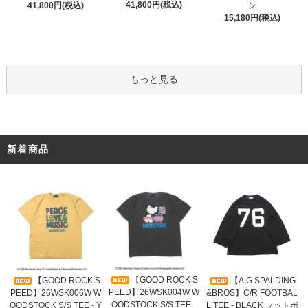
41,800円(税込)
41,800円(税込)
ン
15,180円(税込)
もっと見る
新着商品
【GOOD ROCK S
【GOOD ROCK S
【A.G.SPALDING
PEED】26WSK004W W
PEED】26WSK006W W
&BROS】C/R FOOTBAL
OODSTOCK S/S TEE -
OODSTOCK S/S TEE - Y
L TEE - BLACK フットボ