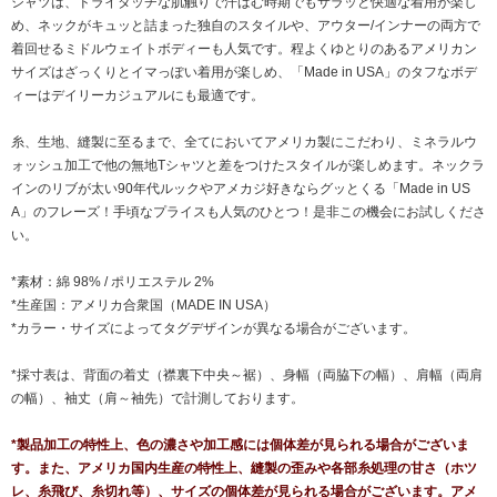
シャツは、ドライタッチな肌触りで汗ばむ時期でもサラッと快適な着用が楽し
め、ネックがキュッと詰まった独自のスタイルや、アウター/インナーの両方で
着回せるミドルウェイトボディーも人気です。程よくゆとりのあるアメリカン
サイズはざっくりとイマっぽい着用が楽しめ、「Made in USA」のタフなボデ
ィーはデイリーカジュアルにも最適です。
糸、生地、縫製に至るまで、全てにおいてアメリカ製にこだわり、ミネラルウ
ォッシュ加工で他の無地Tシャツと差をつけたスタイルが楽しめます。ネックラ
インのリブが太い90年代ルックやアメカジ好きならグッとくる「Made in US
A」のフレーズ！手頃なプライスも人気のひとつ！是非この機会にお試しくださ
い。
*素材：綿 98% / ポリエステル 2%
*生産国：アメリカ合衆国（MADE IN USA）
*カラー・サイズによってタグデザインが異なる場合がございます。
*採寸表は、背面の着丈（襟裏下中央～裾）、身幅（両脇下の幅）、肩幅（両肩
の幅）、袖丈（肩～袖先）で計測しております。
*製品加工の特性上、色の濃さや加工感には個体差が見られる場合がございま
す。また、アメリカ国内生産の特性上、縫製の歪みや各部糸処理の甘さ（ホツ
レ、糸飛び、糸切れ等）、サイズの個体差が見られる場合がございます。アメ