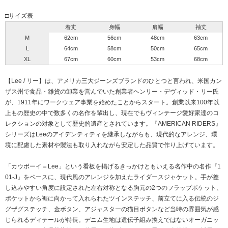
□サイズ表
着丈
身幅
肩幅
袖丈
M
62cm
56cm
48cm
63cm
L
64cm
58cm
50cm
65cm
XL
67cm
60cm
53cm
68cm
【Lee / リー】は、アメリカ三大ジーンズブランドのひとつと言われ、米国カン
ザス州で食品・雑貨の卸業を営んでいた創業者ヘンリー・デヴィッド・リー氏
が、1911年にワークウェア事業を始めたことからスタート。創業以来100年以
上もの歴史の中で数多くの名作を輩出し、現在でもヴィンテージ愛好家達のコ
レクションの対象として歴史的遺産とされています。『AMERICAN RIDERS』
シリーズはLeeのアイデンティティを継承しながらも、現代的なアレンジ、環
境に配慮した素材や製法も取り入れながら安定した品質で作り上げています。
「カウボーイ＝Lee」という看板を掲げるきっかけともいえる名作中の名作『1
01-J』をベースに、現代風のアレンジを加えたライダースジャケット。手が差
し込みやすい角度に設定された左右対称となる胸元の2つのフラップポケット、
ポケットから裾に向かって入れられたツインステッチ、前立てに入る伝統のジ
グザグステッチ、金ボタン、アジャスターの猫目ボタンなど当時の雰囲気が感
じられるディテールが特長。デニム生地は遺伝子組み換えではないオーガニッ