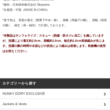
*織布：日本綿布株式会社 Okayama
*生産国：中国（MADE IN CHINA）
*採寸表は、背面の着丈（襟裏下中央～裾）、身幅（両脇下の幅）、肩幅（両肩
の幅）、袖丈（肩～袖先）で計測しております。
*本製品はサンフォライズ・スキュー（防縮・防ネジレ加工）を施しています
が、洗濯により着丈約2.0cm、肩幅約1.0cm、袖丈約1.0cm前後縮みが生じま
す。洗濯の際の時間や水温などの状況により縮みは前後します。乾燥機の使用
はお控えください。
カテゴリーから探す
HUNKY DORY EXCLUSIVE
Jackets & Vests