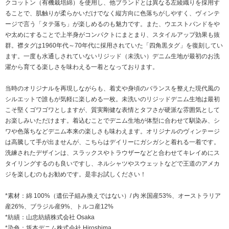
クコットン（有機栽培綿）を使用し、他ブランドとは異なる左綾織りを採用す
ることで、肌触りが柔らかいだけでなく縦方向に色落ちがしやすく、ヴィンテ
ージで言う「タテ落ち」が楽しめるのも魅力です。また、ウエストバンドをや
や太めにすることで上半身がコンパクトにまとまり、スタイルアップ効果も抜
群。襟タグは1960年代～70年代に採用されていた「四角黒タグ」を復刻してい
ます。一度も水通しされていないリジッド（未洗い）デニム生地が最初のお洗
濯から育てる楽しさを味わえる一着となっております。
当時のオリジナルを再現しながらも、着丈や身頃のバランスを整えた現代風の
シルエットで誰もが気軽に楽しめる一枚。未洗いのリジッドデニム生地は最初
こそ堅くゴワゴワとしますが、質実剛健な表情とタフさが硬派な雰囲気として
お楽しみいただけます。着込むことでデニム生地が体型に合わせて馴染み、シ
ワや色落ちなどデニム本来の楽しさも味わえます。オリジナルのヴィンテージ
は高騰して手が出ませんが、こちらはデイリーにガシガシと着れる一着です。
洗練されたデザインは、スラックスやトラウザーなどと合わせてキレイめにス
タイリングするのも良いですし、ネルシャツやスウェットなどで王道のアメカ
ジを楽しむのもお勧めです。是非お試しください！
*素材：綿 100%（遺伝子組み換えではない）/ 内 米国産53%、オーストラリア
産26%、ブラジル産9%、トルコ産12%
*紡績：山忠紡績株式会社 Osaka
*染色：坂本デニム株式会社 Hiroshima