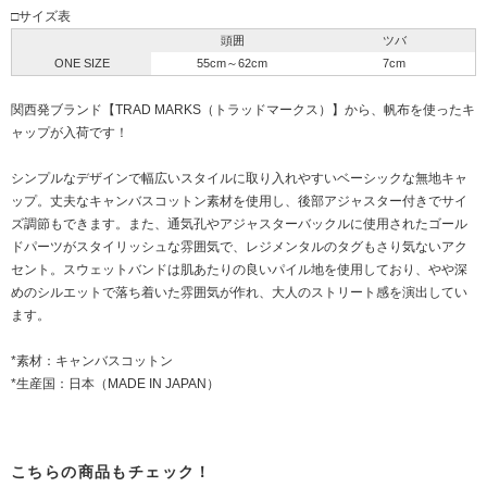
□サイズ表
頭囲
ツバ
ONE SIZE
55cm～62cm
7cm
関西発ブランド【TRAD MARKS（トラッドマークス）】から、帆布を使ったキ
ャップが入荷です！
シンプルなデザインで幅広いスタイルに取り入れやすいベーシックな無地キャ
ップ。丈夫なキャンバスコットン素材を使用し、後部アジャスター付きでサイ
ズ調節もできます。また、通気孔やアジャスターバックルに使用されたゴール
ドパーツがスタイリッシュな雰囲気で、レジメンタルのタグもさり気ないアク
セント。スウェットバンドは肌あたりの良いパイル地を使用しており、やや深
めのシルエットで落ち着いた雰囲気が作れ、大人のストリート感を演出してい
ます。
*素材：キャンバスコットン
*生産国：日本（MADE IN JAPAN）
こちらの商品もチェック！