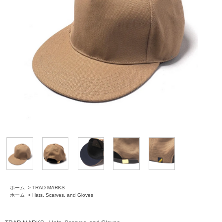
ホーム
>
TRAD MARKS
ホーム
>
Hats, Scarves, and Gloves