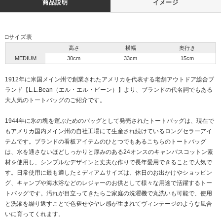
商品説明
イメージ
□サイズ表
高さ
横幅
奥行き
MEDIUM
30cm
33cm
15cm
1912年に米国メイン州で創業されたアメリカを代表する老舗アウトドア総合ブ
ランド【L.L.Bean（エル・エル・ビーン）】より、ブランドの代名詞でもある
大人気のトートバッグのご紹介です。
1944年に氷の塊を運ぶためのバッグとして発売されたトートバッグは、現在で
もアメリカ国内メイン州の自社工場にて生産され続けているロングセラーアイ
テムです。ブランドの看板アイテムのひとつでもあるこちらのトートバッグ
は、水を通さないほどしっかりと厚みのある24オンスのキャンバスコットン素
材を使用し、シンプルなデザインと丈夫な作りで長年愛用できることで人気で
す。日常使用に最も適したミディアムサイズは、休日のお出かけやショッピン
グ、キャンプや海水浴などのレジャーのお供として様々な用途で活躍するトー
トバッグです。汚れが目立ってきたらご家庭の洗濯機で丸洗いも可能で、使用
と洗濯を繰り返すことで色褪せやヤレ感が生まれてヴィンテージのような風合
いに育ってくれます。