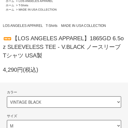
ホーム
>
LOS ANGELES APPAREL
ホーム
>
T-Shirts
ホーム
>
MADE IN USA COLLECTION
LOS ANGELES APPAREL
T-Shirts
MADE IN USA COLLECTION
【LOS ANGELES APPAREL】1865GD 6.5o
z SLEEVELESS TEE - V.BLACK ノースリーブ
Tシャツ USA製
4,290円(税込)
カラー
サイズ