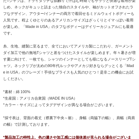
たTシャツは、ドライタッチな肌触りで汗ばむ時期でもサラッと快適な着用が楽
しめ、ネックがキュッと詰まった独自のスタイルや、袖がカットオフされたラ
フなデザイン、アウター/インナーの両方で着回せるミドルウェイトボディーも
人気です。程よくゆとりのあるアメリカンサイズはざっくりとイマっぽい着用
が楽しめ、「Made in USA」のタフなボディーはデイリーカジュアルにも最適
です。
糸、生地、縫製に至るまで、全てにおいてアメリカ製にこだわり、ガーメント
ダイ加工で他の無地Tシャツと差をつけたスタイルが楽しめます。年々暑さが増
す夏に向けて、一枚でも、シャツのインナーとしても様になるノースリーブTシ
ャツ。ネックリブが太めの90年代ルックやアメカジ好きならグッとくる「Mad
e in USA」のフレーズ！手頃なプライスも人気のひとつ！是非この機会にお試
しください。
*素材：綿 100%
*生産国：アメリカ合衆国（MADE IN USA）
*カラー・サイズによってタグデザインが異なる場合がございます。
*採寸表は、背面の着丈（襟裏下中央～裾）、身幅（両脇下の幅）、肩幅（両肩
の幅）で計測しております。
*製品加工の特性上、色の濃さや加工感には個体差が見られる場合がございま