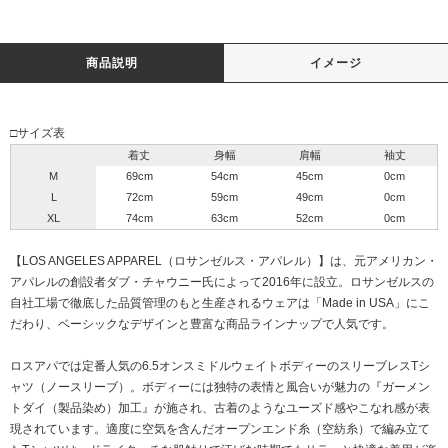
商品説明
イメージ
□サイズ表
着丈
身幅
肩幅
袖丈
M
69cm
54cm
45cm
0cm
L
72cm
59cm
49cm
0cm
XL
74cm
63cm
52cm
0cm
【LOS ANGELES APPAREL（ロサンゼルス・アパレル）】は、元アメリカン・
アパレルの創設者ダブ・チャウニー氏によって2016年に設立。ロサンゼルスの
自社工場で徹底した品質管理のもと生産されるウェアは「Made in USA」にこ
だわり、ベーシックなデザインと豊富な商品ラインナップで人気です。
ロスアパでは定番人気の6.5オンスミドルウェイトボディーのスリーブレスTシ
ャツ（ノースリーブ）。ボディーには独特の表情と風合いが魅力の『ガーメン
トダイ（製品染め）加工』が施され、古着のようなユーズド感やこなれ感が表
現されています。適度に空気を含んだオープンエンド糸（空紡糸）で編み立て