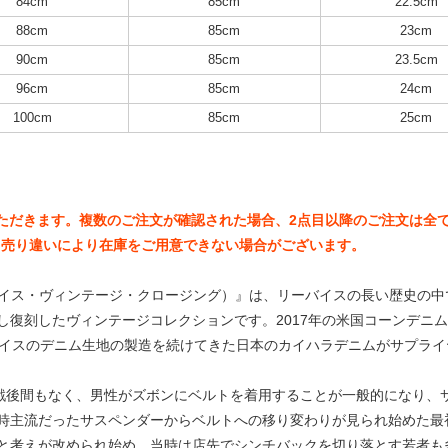
84cm
85cm
22.5cm
88cm
85cm
23cm
90cm
85cm
23.5cm
96cm
85cm
24cm
100cm
85cm
25cm
いただきます。複数のご注文が確認された場合、2点目以降のご注文は全
、売り違いにより在庫をご用意できない場合がございます。
ING（リーバイス・ヴィンテージ・クロージング）』は、リーバイスの長い歴史の
復刻したヴィンテージコレクションです。2017年の米国コーンデニム社
ーバイスのデニム生地の製造を続けてきた日本のカイハラデニムがサプラ
界大戦後間もなく、男性がズボンにベルトを着用することが一般的になり
時主流だったサスペンダーからベルトへの移り変わりが見られ始めた最
と考えが改められ始め、当時は店先でシンチバックを切り落とす若者も