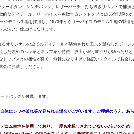
ンダーボタン、シンチバック、レザーパッチ、打ち抜きリベットで補強
徴的なディテール。リーバイスを象徴するレッドタブは1936年以降の
ビッジデニム生地を採用し、1973年からリーバイスのデニム生地の製造
（未洗い）仕上げになります。
用されるオリジナルの全てのディテールが装備された工夫を凝らしたジーン
現した強めのムラ感とネップ感が特徴。股上が深く腰回りがゆったりと
なトップスとの相性が良く、無骨になりすぎず幅広いスタイルでお楽し
機会にお試しください。
トートバッグが付属します。
ー自体にシワや破れ等が見られる場合がございます。ご理解のうえ、あ
いデニム生地を使用しており、一度も水通しされていない未洗いのため、
前後（約6cm～8cm）の縮みが生じます。お洗濯方法により縮みは異な