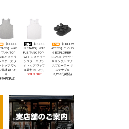
【SCREE
【SCREE
【FREEW
STARS】WAF
N STARS】WAF
ATERS】CLOUD
 TANK TOP -
FLE TANK TOP -
9 EXPLORER -
GREY スクリ
WHITE スクリー
BLACK クラウド
ンスターズ タ
ンスターズ タン
9 サンダル エク
クトップ ワッ
クトップ ワッフ
スプローラー サ
ル素材 ゆった
ル素材 ゆったり
ステナブル
り
SOLD OUT
8,250円(税込)
,850円(税込)