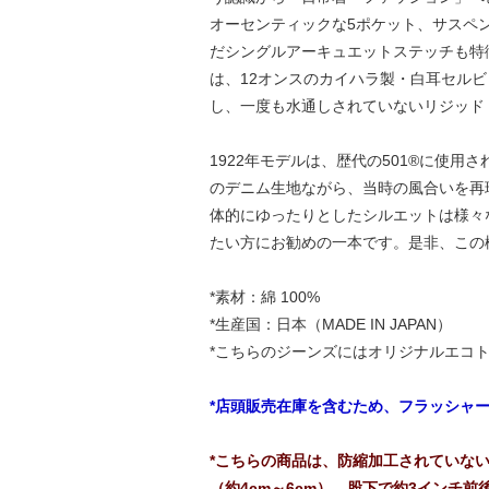
オーセンティックな5ポケット、サスペ
だシングルアーキュエットステッチも特
は、12オンスのカイハラ製・白耳セル
し、一度も水通しされていないリジッド
1922年モデルは、歴代の501®に使
のデニム生地ながら、当時の風合いを再
体的にゆったりとしたシルエットは様々
たい方にお勧めの一本です。是非、この
*素材：綿 100%
*生産国：日本（MADE IN JAPAN）
*こちらのジーンズにはオリジナルエコ
*店頭販売在庫を含むため、フラッシャ
*こちらの商品は、防縮加工されていな
（約4cm～6cm）、股下で約3インチ