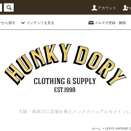
アカウント
ーから探す
コンテンツを見る
メルマガ登録・解除
大阪・南堀江に店舗を構えメンズカジュアルをメインに扱う
ホーム
>
LEVI'S VINTAGE 