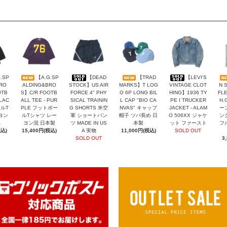
.SP
【A.G.SP
【DEAD
【TRAD
【LEVI'S
RO
ALDING&BRO
STOCK】US AIR
MARKS】T LOG
VINTAGE CLOT
N 
OTB
S】C/R FOOTB
FORCE 4" PHY
O 6P LONG BIL
HING】1936 TY
FLE
BLAC
ALL TEE - PUR
SICAL TRAININ
L CAP "BIO CA
PE I TRUCKER
H.
ールT
PLE フットボー
G SHORTS 米空
NVAS" キャップ
JACKET - ALAM
ー
ヨン
ルTシャツ レー
軍 ショートパン
帽子 ツバ長め 日
O 506XX ジャケ
ン
製
ヨン混 日本製
ツ MADE IN US
本製
ット ファースト
フ
税込)
15,400円(税込)
A 実物
11,000円(税込)
SOLD OUT
SOLD OUT
3