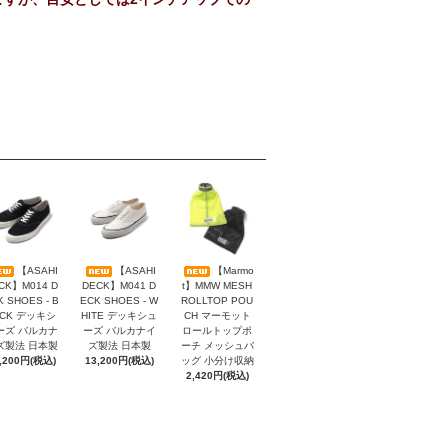
【ASAHI
【ASAHI
【Marmo
CK】M014 D
DECK】M041 D
t】MMW MESH
K SHOES - B
ECK SHOES - W
ROLLTOP POU
ACK デッキシ
HITE デッキシュ
CH マーモット
ーズ バルカナ
ーズ バルカナイ
ロールトップポ
ズ製法 日本製
ズ製法 日本製
ーチ メッシュバ
,200円(税込)
13,200円(税込)
ッグ 小分け収納
2,420円(税込)