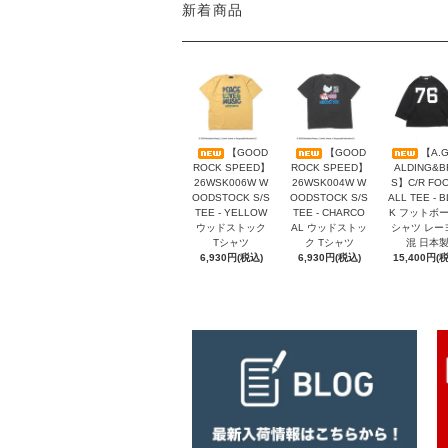
新着商品
【GOOD
【GOOD
【A.G
ROCK SPEED】
ROCK SPEED】
ALDING&B
26WSK006W W
26WSK004W W
S】C/R FO
OODSTOCK S/S
OODSTOCK S/S
ALL TEE - 
TEE - YELLOW
TEE - CHARCO
K フットボ
ウッドストック
AL ウッドストッ
シャツ レー
Tシャツ
ク Tシャツ
混 日本
6,930円(税込)
6,930円(税込)
15,400円(