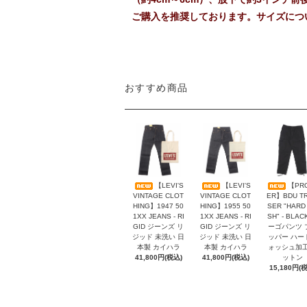
ご購入を推奨しております。サイズにつ
おすすめ商品
【LEVI'S
【LEVI'S
【PR
VINTAGE CLOT
VINTAGE CLOT
ER】BDU T
HING】1947 50
HING】1955 50
SER "HARD
1XX JEANS - RI
1XX JEANS - RI
SH" - BLAC
GID ジーンズ リ
GID ジーンズ リ
ーゴパンツ 
ジッド 未洗い 日
ジッド 未洗い 日
ッパー ハー
本製 カイハラ
本製 カイハラ
ォッシュ加工
41,800円(税込)
41,800円(税込)
ットン
15,180円(