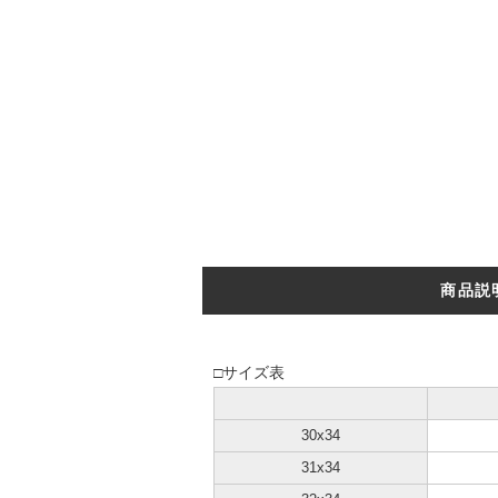
商品説
□サイズ表
30x34
31x34