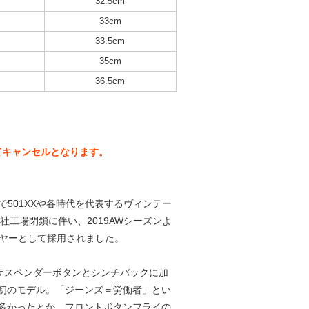
32.5cm
33cm
33.5cm
35cm
36.5cm
てキャンセルとなります。
中で501XXや各時代を代表するヴィンテー
工場閉鎖に伴い、2019AWシーズンよ
イヤーとして採用されました。
、サスペンダーボタンとシンチバックに加
初のモデル。「ジーンズ＝労働者」とい
多かったとか。フロントボタンフライの