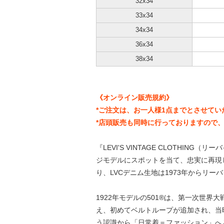
32x34
33x34
34x34
36x34
38x34
《オンライン販売規約》
*ご注文は、お一人様1点までとさせて
*店頭販売も同時に行っておりますので
『LEVI'S VINTAGE CLOTH
ジモデルにスポットを当て、忠実に再現し
り、LVCデニム生地は1973年からリ
1922年モデルの501®は、第一次世
え、初めてベルトループが追加され、当
う認識から「日常着＝ファッション」へ