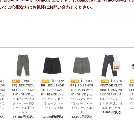
いてご心配な方はお気軽にお問い合わせください。
OPP
【PROPP
【PROPP
【PROPP
【LEVI'S
ROU
ER】BDU TROU
ER】BDU SHOR
ER】BDU SHOR
VINTAGE CLOT
DE
 WA
SER "HARD WA
TS "HARD WAS
TS "HARD WAS
HING】1937 50
EC
K カ
SH" - OLIVE カ
H" - BLACK ショ
H" - OLIVE ショ
1XX JEANS - RI
L
プロ
ーゴパンツ プロ
ートパンツ カー
ートパンツ カー
GID ジーンズ リ
ュ
ドウ
ッパー ハードウ
ゴショーツ ハー
ゴショーツ ハー
ジッド 未洗い 日
イ
 コ
ォッシュ加工 コ
ドウォッシュ加
ドウォッシュ加
本製 カイハラ
13
ットン
工
工
41,800円(税込)
税込)
15,180円(税込)
12,980円(税込)
12,980円(税込)