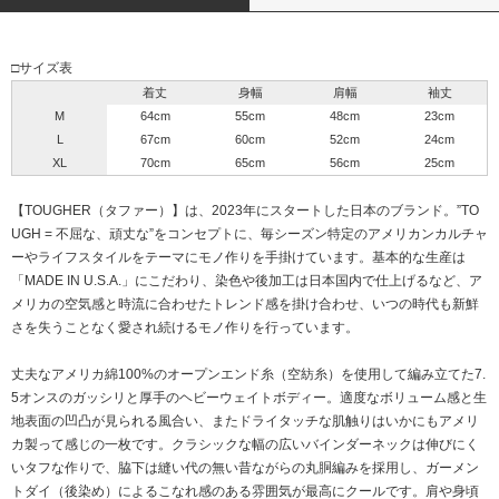
□サイズ表
着丈
身幅
肩幅
袖丈
M
64cm
55cm
48cm
23cm
L
67cm
60cm
52cm
24cm
XL
70cm
65cm
56cm
25cm
【TOUGHER（タファー）】は、2023年にスタートした日本のブランド。”TO
UGH = 不屈な、頑丈な”をコンセプトに、毎シーズン特定のアメリカンカルチャ
ーやライフスタイルをテーマにモノ作りを手掛けています。基本的な生産は
「MADE IN U.S.A.」にこだわり、染色や後加工は日本国内で仕上げるなど、ア
メリカの空気感と時流に合わせたトレンド感を掛け合わせ、いつの時代も新鮮
さを失うことなく愛され続けるモノ作りを行っています。
丈夫なアメリカ綿100%のオープンエンド糸（空紡糸）を使用して編み立てた7.
5オンスのガッシリと厚手のヘビーウェイトボディー。適度なボリューム感と生
地表面の凹凸が見られる風合い、またドライタッチな肌触りはいかにもアメリ
カ製って感じの一枚です。クラシックな幅の広いバインダーネックは伸びにく
いタフな作りで、脇下は縫い代の無い昔ながらの丸胴編みを採用し、ガーメン
トダイ（後染め）によるこなれ感のある雰囲気が最高にクールです。肩や身頃