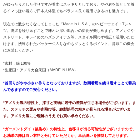
がゆったりとした作りですが着丈はスッキリとしており、やや肩を落として着
るイマっぽい着方で日本人体型でもバランス良く着用できるのも魅力です。
現在では数少なくなってしまった「Made in U.S.A.」のヘビーウェイトTシャ
ツ。洗濯を繰り返すことで味わい深い風合いの変化が楽しめます。アメカジや
ストリート、キレイめのハズシアイテム等、スタイル問わず幅広く活用いただ
けます。洗練されたパッケージ入りなのもグッとくるポイント。是非この機会
にお試しください！
*素材：綿 100%
*生産国：アメリカ合衆国（MADE IN USA）
*首回りがやや小さい作りとなっておりますが、数回着用を繰り返すことで馴染
んできますのでご安心ください。
*アメリカ製の特性上、採寸と実物に若干の差異が生じる場合がございます。ま
た、ステッチの歪みや糸飛び等、縫製処理の粗さが見られる場合がございま
す。アメリカ製にご理解のうえでお買い求めください。
*ガーメントダイ（後染め）の特性上、色移りが出る可能性がございますので、
お洗濯の際は白い衣料と分けていただくか、単品洗いを推奨しております。