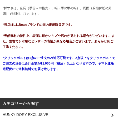
*採寸表は、全長（手首～中指先）、幅（手の甲の幅）、周囲（親指付近の周
囲）で計測しております。
*当店はL.L.Beanブランドの国内正規取扱店です。
*天然素材の特性上、表面に細かいキズや汚れが見られる場合がございます。ま
た、左右でシボ感などレザーの表情が異なる場合がございます。あらかじめご
了承ください。
*クリックポストは1点のご注文のみ対応可能です。2点以上をクリックポストで
ご注文の場合は合計金額が11,000円（税込）以上となりますので、ヤマト運輸
宅配便にて送料無料でお届け致します。
カテゴリーから探す
HUNKY DORY EXCLUSIVE