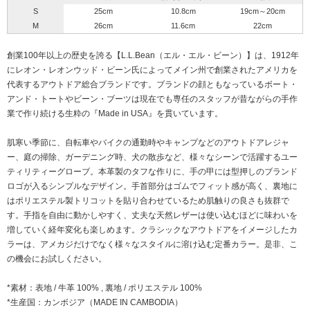
S
25cm
10.8cm
19cm～20cm
M
26cm
11.6cm
22cm
創業100年以上の歴史を誇る【L.L.Bean（エル・エル・ビーン）】は、1912年
にレオン・レオンウッド・ビーン氏によってメイン州で創業されたアメリカを
代表するアウトドア総合ブランドです。ブランドの顔ともなっているボート・
アンド・トートやビーン・ブーツは現在でも専任のスタッフが昔ながらの手作
業で作り続ける生粋の『Made in USA』を貫いています。
肌寒い季節に、自転車やバイクの通勤時やキャンプなどのアウトドアレジャ
ー、庭の掃除、ガーデニング時、犬の散歩など、様々なシーンで活躍するユー
ティリティーグローブ。本革製のタフな作りに、手の甲には型押しのブランド
ロゴが入るシンプルなデザイン。手首部分はゴムでフィット感が高く、裏地に
はポリエステル製トリコットを貼り合わせているため肌触りの良さも抜群で
す。手指を自由に動かしやすく、丈夫な天然レザーは使い込むほどに味わいを
増していく経年変化も楽しめます。クラシックなアウトドアをイメージしたカ
ラーは、アメカジだけでなく様々なスタイルに溶け込む定番カラー。是非、こ
の機会にお試しください。
*素材：表地 / 牛革 100% , 裏地 / ポリエステル 100%
*生産国：カンボジア（MADE IN CAMBODIA）