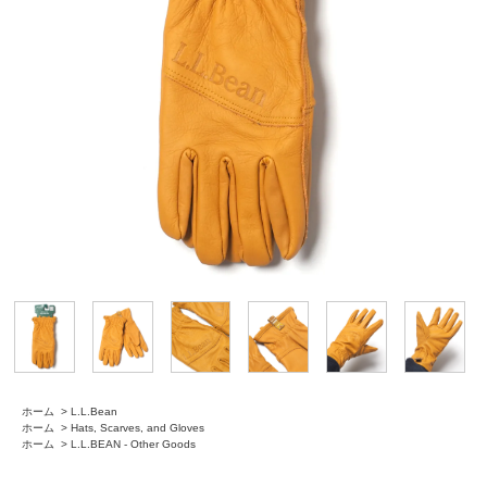
ホーム
>
L.L.Bean
ホーム
>
Hats, Scarves, and Gloves
ホーム
>
L.L.BEAN - Other Goods