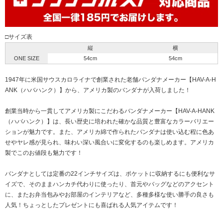
□サイズ表
縦
横
ONE SIZE
54cm
54cm
1947年に米国サウスカロライナで創業された老舗バンダナメーカー【HAV-A-H
ANK（ハバハンク）】から、アメリカ製のバンダナが入荷しました！
創業当時から一貫してアメリカ製にこだわるバンダナメーカー【HAV-A-HANK
（ハバハンク）】は、長い歴史に培われた確かな品質と豊富なカラーバリエー
ションが魅力です。また、アメリカ綿で作られたバンダナは使い込む程に色あ
せやヤレ感が見られ、味わい深い風合いに変化するのも楽しめます。アメリカ
製でこのお値段も魅力です！
バンダナとしては定番の22インチサイズは、ポケットに収納するにも便利なサ
イズで、そのままハンカチ代わりに使ったり、首元やバッグなどのアクセント
に、またお弁当包みやお部屋のインテリアなど、多種多様な使い勝手の良さも
人気！ちょっとしたプレゼントにも喜ばれる人気アイテムです！