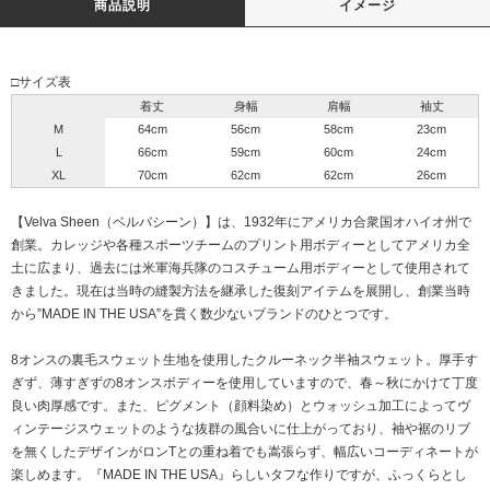
商品説明
イメージ
□サイズ表
着丈
身幅
肩幅
袖丈
M
64cm
56cm
58cm
23cm
L
66cm
59cm
60cm
24cm
XL
70cm
62cm
62cm
26cm
【Velva Sheen（ベルバシーン）】は、1932年にアメリカ合衆国オハイオ州で
創業。カレッジや各種スポーツチームのプリント用ボディーとしてアメリカ全
土に広まり、過去には米軍海兵隊のコスチューム用ボディーとして使用されて
きました。現在は当時の縫製方法を継承した復刻アイテムを展開し、創業当時
から”MADE IN THE USA”を貫く数少ないブランドのひとつです。
8オンスの裏毛スウェット生地を使用したクルーネック半袖スウェット。厚手す
ぎず、薄すぎずの8オンスボディーを使用していますので、春～秋にかけて丁度
良い肉厚感です。また、ピグメント（顔料染め）とウォッシュ加工によってヴ
ィンテージスウェットのような抜群の風合いに仕上がっており、袖や裾のリブ
を無くしたデザインがロンTとの重ね着でも嵩張らず、幅広いコーディネートが
楽しめます。『MADE IN THE USA』らしいタフな作りですが、ふっくらとし