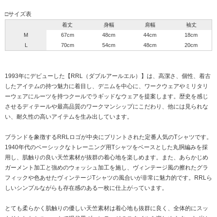
□サイズ表
着丈
身幅
肩幅
袖丈
M
67cm
48cm
44cm
18cm
L
70cm
54cm
48cm
20cm
1993年にデビューした【RRL（ダブルアールエル）】は、高潔さ、個性、着古
したアイテムの持つ魅力に着目し、デニムを中心に、ワークウェアやミリタリ
ーウェアにルーツを持つクールでラギッドなウェアを提案します。歴史を感じ
させるディテールや最高品質のワークマンシップにこだわり、他には見られな
い、耐久性の高いアイテムを生み出しています。
ブランドを象徴するRRLロゴが中央にプリントされた定番人気のTシャツです。
1940年代のベーシックなトレーニング用Tシャツをベースとした丸胴編みを採
用し、肌触りの良い天竺素材が抜群の着心地を楽しめます。また、あらかじめ
ガーメント加工と強めのウォッシュ加工を施し、ヴィンテージ風の擦れたグラ
フィックや色あせたヴィンテージTシャツの風合いが非常に魅力的です。RRLら
しいシンプルながらも存在感のある一枚に仕上がっています。
とても柔らかく肌触りの優しい天竺素材は着心地も抜群に良く、全体的にスッ