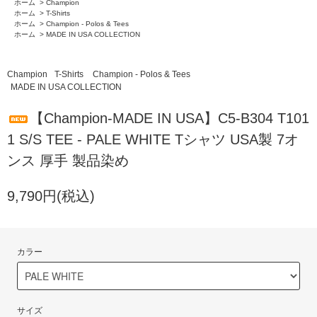
ホーム
>
Champion
ホーム
>
T-Shirts
ホーム
>
Champion - Polos & Tees
ホーム
>
MADE IN USA COLLECTION
Champion
T-Shirts
Champion - Polos & Tees
MADE IN USA COLLECTION
【Champion-MADE IN USA】C5-B304 T101
1 S/S TEE - PALE WHITE Tシャツ USA製 7オ
ンス 厚手 製品染め
9,790円(税込)
カラー
サイズ