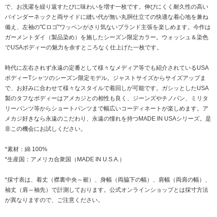
で、お洗濯を繰り返すたびに味わいを増す一枚です。伸びにくく耐久性の高い
バインダーネックと両サイドに縫い代が無い丸胴仕立ての快適な着心地を兼ね
備え、左袖の"Cロゴ"ワッペンがさり気ないブランド主張を楽しめます。今作は
ガーメントダイ（製品染め）を施したシーズン限定カラー。ウォッシュ＆染色
でUSAボディーの魅力を余すところなく仕上げた一枚です。
時代に左右されず永遠の定番として様々なメディア等でも紹介されているUSA
ボディーTシャツのシーズン限定モデル。ジャストサイズからサイズアップま
で、お好みに合わせて様々なスタイルで着回しが可能です。ガシッとしたUSA
製のタフなボディーはアメカジとの相性も良く、ジーンズやチノパン、ミリタ
リーパンツ等からショートパンツまで幅広いコーディネートが楽しめます。ア
メカジ好きなら永遠のこだわり、永遠の憧れを持つMADE IN USAシリーズ。是
非この機会にお試しください。
*素材：綿 100%
*生産国：アメリカ合衆国（MADE IN U.S.A.）
*採寸表は、着丈（襟裏中央～裾）、身幅（両脇下の幅）、肩幅（両肩の幅）、
袖丈（肩～袖先）で計測しております。公式オンラインショップとは採寸方法
が異なりますので、ご注意ください。