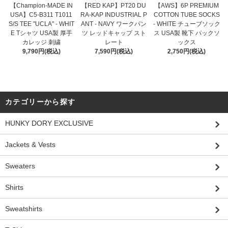
【Champion-MADE IN
【RED KAP】PT20 DU
【AWS】6P PREMIUM
USA】C5-B311 T1011
RA-KAP INDUSTRIAL P
COTTON TUBE SOCKS
S/S TEE "UCLA" - WHIT
ANT - NAVY ワークパン
- WHITE チューブソック
E Tシャツ USA製 厚手
ツ レッドキャップ スト
ス USA製 靴下 パックソ
カレッジ 刺繍
レート
ックス
9,790円(税込)
7,590円(税込)
2,750円(税込)
カテゴリーから探す
HUNKY DORY EXCLUSIVE
Jackets & Vests
Sweaters
Shirts
Sweatshirts