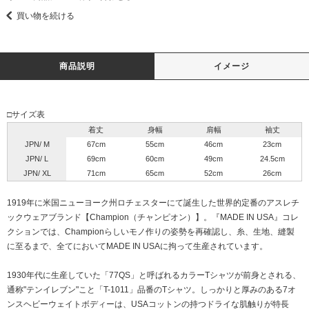
買い物を続ける
商品説明
イメージ
□サイズ表
着丈
身幅
肩幅
袖丈
JPN/ M
67cm
55cm
46cm
23cm
JPN/ L
69cm
60cm
49cm
24.5cm
JPN/ XL
71cm
65cm
52cm
26cm
1919年に米国ニューヨーク州ロチェスターにて誕生した世界的定番のアスレチ
ックウェアブランド【Champion（チャンピオン）】。『MADE IN USA』コレ
クションでは、Championらしいモノ作りの姿勢を再確認し、糸、生地、縫製
に至るまで、全てにおいてMADE IN USAに拘って生産されています。
1930年代に生産していた「77QS」と呼ばれるカラーTシャツが前身とされる、
通称"テンイレブン"こと「T-1011」品番のTシャツ。しっかりと厚みのある7オ
ンスヘビーウェイトボディーは、USAコットンの持つドライな肌触りが特長