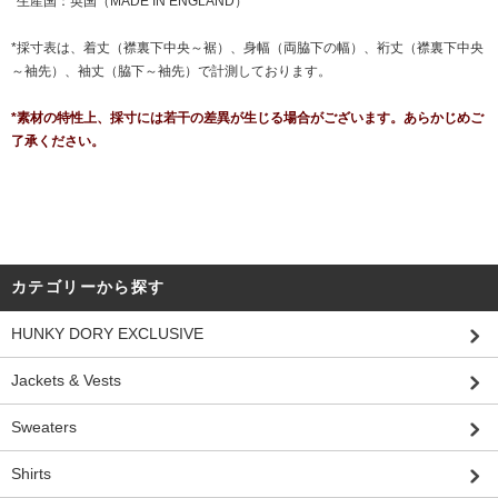
*生産国：英国（MADE IN ENGLAND）
*採寸表は、着丈（襟裏下中央～裾）、身幅（両脇下の幅）、裄丈（襟裏下中央
～袖先）、袖丈（脇下～袖先）で計測しております。
*素材の特性上、採寸には若干の差異が生じる場合がございます。あらかじめご
了承ください。
カテゴリーから探す
HUNKY DORY EXCLUSIVE
Jackets & Vests
Sweaters
Shirts