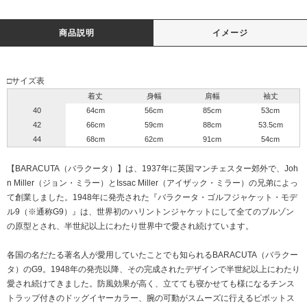
商品説明
イメージ
□サイズ表
着丈
身幅
肩幅
袖丈
40
64cm
56cm
85cm
53cm
42
66cm
59cm
88cm
53.5cm
44
68cm
62cm
91cm
54cm
【BARACUTA（バラクータ）】は、1937年に英国マンチェスター郊外で、Joh
n Miller（ジョン・ミラー）とIssac Miller（アイザック・ミラー）の兄弟によっ
て創業しました。1948年に発売された『バラクータ・ゴルフジャケット・モデ
ル9（※通称G9）』は、世界初のハリントンジャケットにして全てのブルゾン
の原型とされ、半世紀以上にわたり世界中で愛され続けています。
各国の名だたる著名人が愛用していたことでも知られるBARACUTA（バラクー
タ）のG9。1948年の発売以降、その完成されたデザインで半世紀以上にわたり
愛され続けてきました。防風効果が高く、立てても寝かせても様になるチンス
トラップ付きのドッグイヤーカラー、腕の可動がスムーズに行えるピボットス