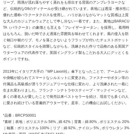
リーブ、雨滴が流れ落ちやすく蒸れをも排出する背面のアンブレラヨークな
ど、伝統的なG9のディテールが受け継がれています。表地には透湿・撥水性に
優れた通称バラクータクロスを使用し、ハリがありながらマットな質感は上質
な大人のカジュアルウェアとして申し分ない一着です。また、裏地はBARACU
TA（バラクータ）の象徴とも言える「フレイザータータン」を採用し、着用時
はもちろん、脱いだ時でさえ洒落た雰囲気を味わせてくれます。風の侵入を防
ぐ袖口や裾のリブ、モノを落とさないようフラップが付いたチェストポケット
など、伝統的スタイルを踏襲しながらも、洗練された作りで品格のある英国ア
ウターウェアの代表作です。英国イングランド製もこだわる大人にグッとくる
ポイントですね。
2013年にイタリア大手の『WP Lavori社』傘下となったことで、アームホール
や身幅が絞られてスマートなシルエットに変更され、ファスナーやボタン等の
付属品も高級感が漂うラグジュアリーな仕様に変わり、より洗練された一着に
生まれ変わりました。フランク・シナトラやスティーブ・マックイーンなど、
多くの著名人が愛したことで発売以来ベストセラーを続け、現在でも多くの人
に愛され続けている普遍的アウターです。是非、この機会にお試しください。
*品番：BRCPS0001
*素材｜表地：ポリエステル 58% , 綿 42%｜背裏：綿 80% , ポリエステル 20%
｜袖裏：ポリエステル 100%｜リブ：綿 92% , ナイロン 5% , ポリウレタン 3%